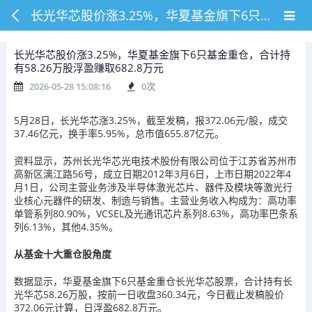
长光华芯股价涨3.25%，华夏基金旗下6只基金重仓，合计持有58.26万股浮盈赚取682.8万元
长光华芯股价涨3.25%，华夏基金旗下6只基金重仓，合计持
有58.26万股浮盈赚取682.8万元
2026-05-28 15:08:16
0
次
5月28日，长光华芯涨3.25%，截至发稿，报372.06元/股，成交
37.46亿元，换手率5.95%，总市值655.87亿元。
资料显示，苏州长光华芯光电技术股份有限公司位于江苏省苏州市
高新区漓江路56号，成立日期2012年3月6日，上市日期2022年4
月1日，公司主营业务涉及半导体激光芯片、器件及模块等激光行
业核心元器件的研发、制造与销售。主营业务收入构成为：高功率
单管系列80.90%，VCSEL及光通讯芯片系列8.63%，高功率巴条系
列6.13%，其他4.35%。
从基金十大重仓股角度
数据显示，华夏基金旗下6只基金重仓长光华芯股票，合计持有长
光华芯58.26万股，按前一日收盘360.34元，今日截止发稿股价
372.06元计算，日浮盈682.8万元。