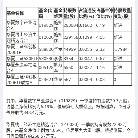
基金代
基金
持股数
占流通股
占基金净
持股数量
基金名称
码
经理
量(股)
比例(%)
值比(%)
变动(股)
华夏数字产业混
施知
019829
293004
0.1662
6.19
新进
合A
序
华夏线上经济主
施知
010020
229156
0.1299
4.05
新进
题精选混合
序
华夏上证科创板
588820
华龙
44959
0.0255
2.32
-37984
200ETF
华夏上证580ETF
530530
李俊
8354
0.0047
0.67
新进
华夏永康添福混
柳万
005128
6550
0.0037
1.16
新进
合A
军
华夏上证科创板
023621
华龙
567
0.0003
0.03
0
200ETF联接A
其中，华夏数字产业混合A（019829）一季度持有股数29.3万股，
占基金净值比例为6.19%，位居第七大重仓股。根据测算，今日浮
盈赚取约343.4万元。
华夏线上经济主题精选混合（010020）一季度持有股数22.92万
股，占基金净值比例为4.05%，位居第九大重仓股。根据测算，今
日浮盈赚取约268.57万元。