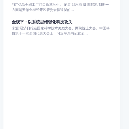
*ST亿晶全椒工厂门口杂草丛生。 记者 邱思雨 摄 郭晨凯 制图一
方面是安徽全椒经开区管委会拟追偿的...
金观平：以系统思维强化科技攻关...
来源:经济日报在国家科学技术奖励大会、两院院士大会、中国科
协第十一次全国代表大会上，习近平总书记就全...