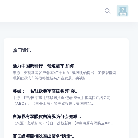
热门资讯
活力中国调研行丨弯道超车 如何...
来源：央视新闻客户端国家“十五五” 规划明确提出，加快智能网
联新能源汽车等战略性新兴产业发展。央视新...
美媒：一名驻欧美军高级将领“突...
来源：环球网军事【环球网报道 记者 李飒】据美国广播公司
（ABC）、《国会山报》等美媒报道，美国陆军...
白海豚有双眼皮白海豚为何会先减...
（来源：荔枝新闻）转自：荔枝新闻 【#白海豚有双眼皮##...
百亿级项目搁浅牵出债务“隐雷”...