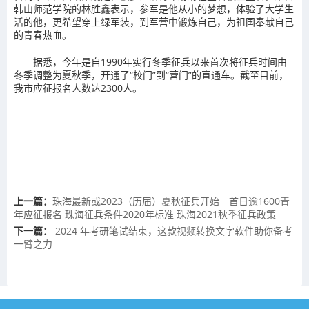
韩山师范学院的林胜鑫表示，参军是他从小的梦想，体验了大学生
活的他，更希望穿上绿军装，到军营中锻炼自己，为祖国奉献自己
的青春热血。
据悉，今年是自1990年实行冬季征兵以来首次将征兵时间由
冬季调整为夏秋季，开通了“校门”到“营门”的直通车。截至目前，
我市应征报名人数达2300人。
上一篇：
珠海最新或2023（历届）夏秋征兵开始 首日逾1600青
年应征报名 珠海征兵条件2020年标准 珠海2021秋季征兵政策
下一篇：
2024 年考研笔试结束，这款视频转换文字软件助你备考
一臂之力