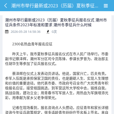
潮州市举行最新或2023（历届）夏秋季征兵报名仪式 潮州市征兵条件2023年标准和要求 潮州冬季征兵什么时候
潮州市举行最新或2023（历届）夏秋季征兵报名仪式 潮州市
征兵条件2023年标准和要求 潮州冬季征兵什么时候
2026-05-28 14:58:36
0
次
2300名热血青年报名应征
昨天上午，我市夏秋季征兵报名仪式在市人民广场举行。市委
副书记蔡泽辉，潮州军分区司令员陈锋、参谋长罗昔为、政治部主
任胡华生等参加了征兵报名仪式。
蔡泽辉在仪式上发表动员讲话。他说，国家兴亡，匹夫有责。
参军入伍既是承担保家卫国的责任，也是磨砺人生、实现人生理想
和价值的重要途径。他代表市委、市政府号召全市广大优秀青年积
极报名应征，接受祖国挑选，到军营这所大学校中去，锻炼自我，
挑战自我，建功立业；用青春书写军旅人生，用热血为军旗增添光
彩，用奉献为家乡父老争得荣光。
记者在现场看到，报名咨询点人头攒动，应征青年和家长详细
咨询今年征兵政策规定，很多适龄青年纷纷在签名板上签名。来自