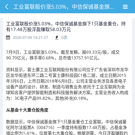
工业富联股价涨5.03%，中信保诚基金旗下1只基金重仓，持有17.48万股浮盈赚取58.03万元
工业富联股价涨5.03%，中信保诚基金旗下1只基金重仓，持
有17.48万股浮盈赚取58.03万元
2026-07-09 14:21:27
0
次
7月9日，工业富联涨5.03%，截至发稿，报69.33元/股，成交
90.70亿元，换手率0.68%，总市值13757.91亿元。
资料显示，富士康工业互联网股份有限公司位于广东省深圳市龙华
区龙华街道东环二路二号富士康科技园C1栋二层，成立日期2015
年3月6日，上市日期2018年6月8日，公司主营业务涉及各类电子
设备产品的设计、研发、制造与销售业务,依托于工业互联网为全
球知名客户提供智能制造和科技服务解决方案。主营业务收入构成
为：3C电子产品99.82%，其他(补充)0.18%。
从基金十大重仓股角度
数据显示，中信保诚基金旗下1只基金重仓工业富联。中信保诚量
化阿尔法股票A（004716）一季度持有股数17.48万股，占基金净
值比例为1.41%，位居第七大重仓股。根据测算，今日浮盈赚取约