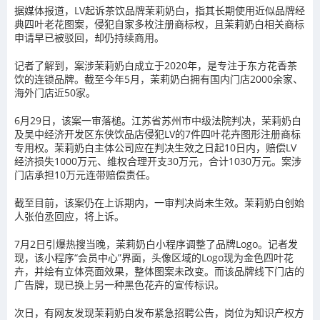
据媒体报道，LV起诉茶饮品牌茉莉奶白，指其长期使用近似品牌经
典四叶老花图案，侵犯自家多枚注册商标权，且茉莉奶白相关商标
申请早已被驳回，却仍持续商用。
记者了解到，案涉茉莉奶白成立于2020年，是专注于东方花香茶
饮的连锁品牌。截至今年5月，茉莉奶白拥有国内门店2000余家、
海外门店近50家。
6月29日，该案一审落槌。江苏省苏州市中级法院判决，茉莉奶白
及吴中经济开发区东侠饮品店侵犯LV的7件四叶花卉图形注册商标
专用权。茉莉奶白主体公司应在判决生效之日起10日内，赔偿LV
经济损失1000万元、维权合理开支30万元，合计1030万元。案涉
门店承担10万元连带赔偿责任。
截至目前，该案仍在上诉期内，一审判决尚未生效。茉莉奶白创始
人张伯丞回应，将上诉。
7月2日引爆热搜当晚，茉莉奶白小程序调整了品牌Logo。记者发
现，该小程序“会员中心”界面，头像区域的Logo现为金色四叶花
卉，并绘有立体亮面效果，整体图案未改变。而该品牌线下门店的
广告牌，现已换上另一种黑色花卉的宣传标识。
次日，有网友发现茉莉奶白发布紧急招聘公告，岗位为知识产权方