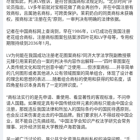
尽管如此，判决LV胜诉，是符合我国商标法规定的。“北京时间”评
论员指出，LV多年前就对宝相花做了商业再创作，并在中国注册有
效商标，且属驰名商标，可跨类保护。茉莉奶白的同类商标未获确
权，按商标法“注册在先”原则，一审判决有明确的法律依据。
记者在中国商标网上查询到，早在1986年，LV已成功在我国注册
老花组合商标，注册商标图案包括案涉四叶花和LV字母等，专用权
期限持续到2036年1月。
LV为何能在我国成功注册老花图案商标?同济大学法学院副教授蔡
元臻引用茉莉奶白一案的判决书内容作出解释——“四叶草图案在
人类传统文化和现代创意中被广泛使用……但涉案商标……并非简单
的几何图形或者其他进入公有领域图案的简单组合，体现了设计者
的理念和思想的表达……随着组合商标的使用和获得的知名度，该
四角星标识本身具有了一定的辨识度。”
“商标法实行的是先申请、重使用、看显著性的客观标准，不问申
请人国籍。如果规定具有中国传统纹样元素的商标只能由中国企业
注册，那既违反我国法律和所加入的国际条约中的国民待遇原则，
也会反过来伤害走出去的中国品牌。我们要求别人不得歧视中国企
业，就不能自己先搞歧视。”中国法学会知识产权法学研究会常务
理事、对外经济贸易大学教授卢海君强调。
另一被广泛讨论的，是公共文化资源与商标私权的冲突问题。“千