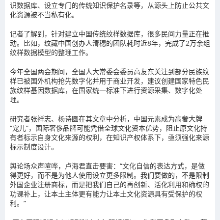
识数据库、设立专门的传统知识保护名录等，从源头上防止公共文
化资源被不当私有化。
记者了解到，针对建立中国传统纹样数据库，很多民间力量正在推
动。比如，纹藏中国创办人清穗的团队耗时近8年，完成了2万余组
纹样数据模型的整理工作。
今年全国两会期间，全国人大常委会委员高友东关注到部分民族纹
样已被国外机构抢先数字化并用于商业开发，建议创建国家特色民
族纹样基因数据库，在国家统一标准下进行资源采集、数字化处
理。
研究者张祥志、杨诗圆在其文章中分析，中国元素成为高奢大牌
“宠儿”，国际奢侈品牌可能凭借全球文化资本优势，阻止原文化持
有者标示自身文化来源的权利，在知识产权体系下，亟须强化来源
标示制度设计。
舆论场众声喧哗，卢海君直击要害：“文化自信的表达方式，是做
得更好，而不是为他人使用设立更多限制。我们要做的，不是限制
外国企业注册商标，而是把我们自己的再创新、活化利用和确权的
功课补上，让本土主体更有能力让本土文化资源具有受保护的权
利。”