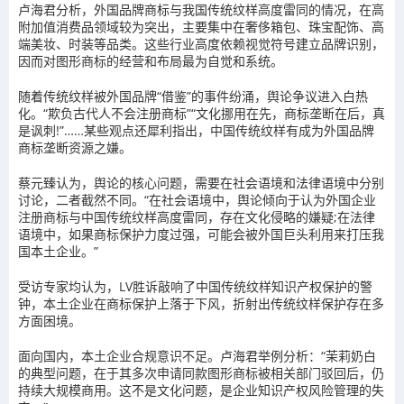
卢海君分析，外国品牌商标与我国传统纹样高度雷同的情况，在高
附加值消费品领域较为突出，主要集中在奢侈箱包、珠宝配饰、高
端美妆、时装等品类。这些行业高度依赖视觉符号建立品牌识别，
因而对图形商标的经营和布局最为自觉和系统。
随着传统纹样被外国品牌“借鉴”的事件纷涌，舆论争议进入白热
化。“欺负古代人不会注册商标”“文化挪用在先，商标垄断在后，真
是讽刺!”……某些观点还犀利指出，中国传统纹样有成为外国品牌
商标垄断资源之嫌。
蔡元臻认为，舆论的核心问题，需要在社会语境和法律语境中分别
讨论，二者截然不同。“在社会语境中，舆论倾向于认为外国企业
注册商标与中国传统纹样高度雷同，存在文化侵略的嫌疑;在法律
语境中，如果商标保护力度过强，可能会被外国巨头利用来打压我
国本土企业。”
受访专家均认为，LV胜诉敲响了中国传统纹样知识产权保护的警
钟，本土企业在商标保护上落于下风，折射出传统纹样保护存在多
方面困境。
面向国内，本土企业合规意识不足。卢海君举例分析：“茉莉奶白
的典型问题，在于其多次申请同款图形商标被相关部门驳回后，仍
持续大规模商用。这不是文化问题，是企业知识产权风险管理的失