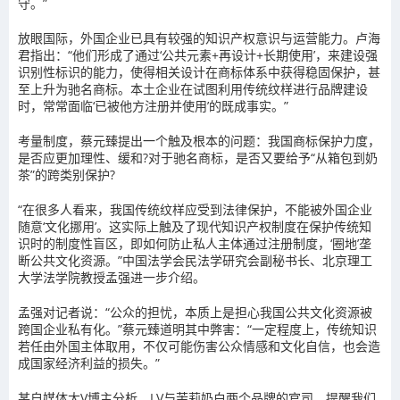
守。”
放眼国际，外国企业已具有较强的知识产权意识与运营能力。卢海
君指出：“他们形成了通过‘公共元素+再设计+长期使用’，来建设强
识别性标识的能力，使得相关设计在商标体系中获得稳固保护，甚
至上升为驰名商标。本土企业在试图利用传统纹样进行品牌建设
时，常常面临‘已被他方注册并使用’的既成事实。”
考量制度，蔡元臻提出一个触及根本的问题：我国商标保护力度，
是否应更加理性、缓和?对于驰名商标，是否又要给予“从箱包到奶
茶”的跨类别保护?
“在很多人看来，我国传统纹样应受到法律保护，不能被外国企业
随意‘文化挪用’。这实际上触及了现代知识产权制度在保护传统知
识时的制度性盲区，即如何防止私人主体通过注册制度，‘圈地’垄
断公共文化资源。”中国法学会民法学研究会副秘书长、北京理工
大学法学院教授孟强进一步介绍。
孟强对记者说：“公众的担忧，本质上是担心我国公共文化资源被
跨国企业私有化。”蔡元臻道明其中弊害：“一定程度上，传统知识
若任由外国主体取用，不仅可能伤害公众情感和文化自信，也会造
成国家经济利益的损失。”
某自媒体大V博主分析，LV与茉莉奶白两个品牌的官司，提醒我们