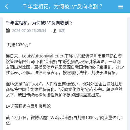
千年宝相花，为何被LV“反向收割”？
千年宝相花，为何被LV“反向收割”？
2026-07-09 15:25:34
0
次
“判赔1030万!”
连日来，LouisVuittonMalletier(下称“LV”)起诉深圳市茉莉奶白餐
饮管理有限公司(下称“茉莉奶白”)侵犯商标权案引爆舆论。一众网
友晒出对比图，直指案涉老花图案源自我国传统纹样宝相花，对LV
胜诉表示不解。法律专家表示，按照现行法律，判决于法有据。
但LV还是“输了人心”。人们尊重商标保护，也对外国企业通过注册
商标将中国传统纹样私有化、“反向文化收割”心存芥蒂。舆论哗然
之下，我国传统纹样防御性保护不足的困境显露出来。
LV诉茉莉奶白案引爆舆论
截至7月7日，微博话题“LV起诉茉莉奶白判赔1030万”阅读量达到4
亿。