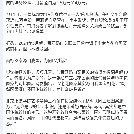
向的法务经理，月薪范围为2.5万元至4万元。
7月4日，一篇标题为“LV你身后空无一人”的视频帖，在社交平台收
获近10万点赞。茉莉奶白尽管在一审中败诉，但在舆论场得到了压
倒性支持。有消费者了解到该案后，开始购买茉莉奶白的饮品，部
分门店甚至出现爆单。
据悉，2024年3月起，茉莉奶白关联公司曾申请多个带有花卉图案
的商标，但基本被驳回。
商标图案源自我国，为何LV胜诉?
舆论持续发酵，短短几天，与茉莉奶白案相关的微博热搜词条超10
个。传播尤为广泛的，是一张绘有宝相花图案的唐代琵琶与LV老花
图案的对比图。网友指出，LV老花图案其实源自我国宝相花，“既
然图案源自我国传统纹样，为什么LV胜诉?”
北京服装学院艺术学博士杭航在接受媒体采访时认同上述图案渊
源，“无论是LV的经典标识，还是茉莉奶白品牌Logo，其实都是中
国传统纹样的变形。这种基础纹样名为柿蒂纹，因外形酷似柿子果
蒂而得名。风靡一时的唐代宝相花，是柿蒂纹复杂化演变后的形
态。”