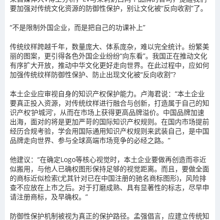
要加强对传统文化资源的防御性保护，别让文化被“反向收割”了。
“不是限制外国企业，而是把自己的功课补上”
传统纹样跨越千年，数量庞大、体系庞杂，难以完全统计。纷繁美
丽的图案，更引得各色外国企业纷纷“向东看”。我国正在推动文化
有序扩大开放，推动中华文化更好走向世界。在此过程中，应如何
加强传统纹样防御性保护、防止出现文化被“反向收割”?
本土企业应审视自身的知识产权保护能力。卢海君说：“本土企业
要真正投入资源，对传统纹样进行融合与创新，打造属于自己的知
识产权‘护城河’，从而在市场上获得更高品牌溢价。中国品牌加速
出海，面对的将是更加严苛的国际知识产权规则。在国内市场提前
经历合规考验，学会用国际通用知识产权规则来武装自己，是中国
品牌走向世界、参与全球高端市场竞争的必经之路。”
他建议：“在确定Logo等核心视觉时，本土企业要做再创造而非近
似搬用，与他人已确权图形保持足够的视觉距离。而且，要做全面
的商标近似检索(尤其针对已在中国注册的驰名商标图形)，风险排
查不应放在上市之后。对于打磨成熟、具有显著性的标志，尽早申
请注册商标，及早确权。”
防御性保护机制被视为真正的保护路径。孟强倡言，应建立传统知