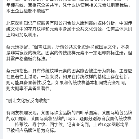
年柿蒂纹、宝相花全民共享，凭什么LV使用相关元素注册商标后，
本土企业碰都不能碰?”
北京探则知识产权服务有限公司合伙人康利霞向媒体分析，中国传
统文化中的花卉纹样和元素本身属于公共文化资源，任何主体原则
上均可加以利用。
蔡元臻提醒：“但需注意，所谓公共文化资源抑或国家文化，本身
是非常宽泛的概念。图案的传统纹样元素不一定阻却商标注册，但
其需严格遵循商标法。”
蔡元臻指出，具有传统纹样元素的图案能否被注册为商标，主要应
在显著性上讨论。一般来说，如果在传统纹样的基础上存在创新，
则可能具备显著性;反之，如果和传统纹样基本相同或完全相同，
则大概率不具备显著性。
“别让文化被‘反向收割’”
有网友梳理发现，某国际珠宝品牌的四叶草图案、某国际箱包品牌
的双C图案、某国际美妆品牌的Logo，疑似分别源自我国传统纹样
——柿蒂纹、寿字纹、回字纹。记者查询到，上述Logo图形均早
已被相应品牌注册为商标。