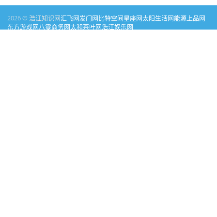
2026 © 浩江知识网
汇飞网
发门网
比特空间
星座网
太阳生活网
能源
上品网
东方游戏网
八零商务网
太和茶叶网
浩江娱乐网