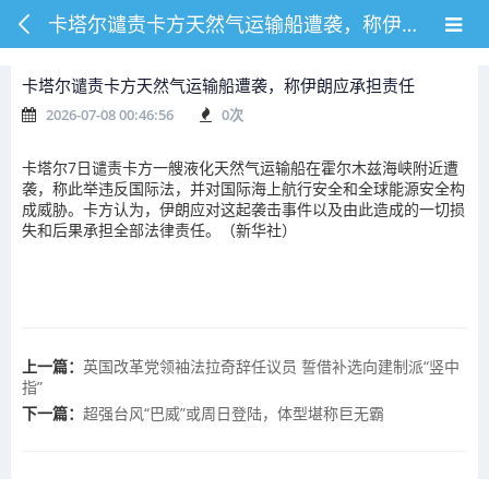
卡塔尔谴责卡方天然气运输船遭袭，称伊朗应承担责任
卡塔尔谴责卡方天然气运输船遭袭，称伊朗应承担责任
2026-07-08 00:46:56
0
次
卡塔尔7日谴责卡方一艘液化天然气运输船在霍尔木兹海峡附近遭
袭，称此举违反国际法，并对国际海上航行安全和全球能源安全构
成威胁。卡方认为，伊朗应对这起袭击事件以及由此造成的一切损
失和后果承担全部法律责任。（新华社）
上一篇：
英国改革党领袖法拉奇辞任议员 誓借补选向建制派“竖中
指”
下一篇：
超强台风“巴威”或周日登陆，体型堪称巨无霸