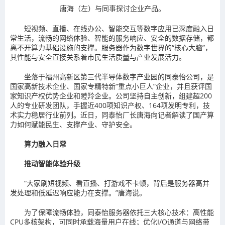
唐海（左）与同事探讨企业产品。
短视频、直播、在线办公、智能交互等数字应用已深度融入日
常生活，流畅的网络体验、智能的服务响应、安全的数据存储，都
离不开算力基础设施的支撑。服务器作为数字世界的“核心大脑”，
其性能与安全直接关系着市民生活质量与产业发展活力。
坐落于福州高新区第三代半导体数字产业园的同泰怡公司，是
国家高新技术企业、国家专精特新“重点小巨人”企业，并且获评国
家知识产权优势企业和瞪羚企业。公司坚持自主创新，组建超200
人的专业研发团队，手握近400项知识产权、164项发明专利，技
术实力稳居行业前列。近日，同泰怡厂长唐海向记者解读了国产算
力如何赋能民生、支撑产业、守护安全。
算力融入日常
推动智能体验升级
“大家刷短视频、看直播、打游戏不卡顿，背后是服务器高并
发处理和低延迟响应能力在支撑。”唐海说。
为了保障流畅体验，同泰怡服务器依托三大核心技术：高性能
CPU多核架构，可同时承载海量用户在线；优化I/O通道与网络带