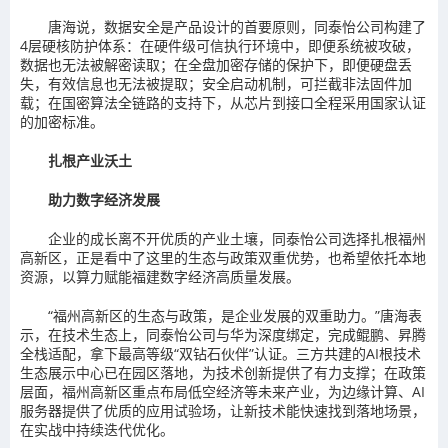
唐海说，数据安全是产品设计的首要原则，同泰怡公司构建了
4层硬核防护体系：在硬件级可信执行环境中，即便系统被攻破，
数据也无法被解密读取；在全盘加密存储的保护下，即便硬盘丢
失，有效信息也无法被提取；安全启动机制，可拦截非法固件加
载；在国密算法全链路的支持下，从芯片到接口全程采用国家认证
的加密标准。
扎根产业沃土
助力数字经济发展
企业的成长离不开优质的产业土壤，同泰怡公司选择扎根福州
高新区，正是看中了这里的生态与政策双重优势，也希望依托本地
资源，以算力赋能福建数字经济高质量发展。
“福州高新区的生态与政策，是企业发展的双重助力。”唐海表
示，在技术生态上，同泰怡公司与华为深度绑定，完成鲲鹏、昇腾
全栈适配，拿下最高等级“双钻石伙伴”认证。三方共建的AI根技术
生态展示中心已在园区落地，为技术创新提供了有力支撑；在政策
层面，福州高新区重点布局低空经济等未来产业，为边缘计算、AI
服务器提供了优质的应用试验场，让新技术能快速找到落地场景，
在实战中持续迭代优化。