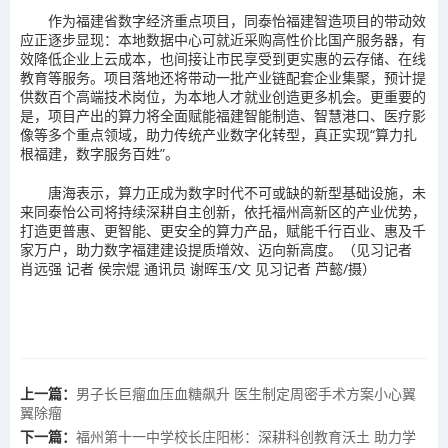
作为福建省数字经济重点项目，同泰怡福建智造项目的带动效
应正逐步显现：本地数据中心可就近采购高性价比国产服务器，有
效降低企业上云成本，也间接让市民享受到更实惠的云存储、在线
教育等服务。项目落地还将带动一批产业链配套企业集聚，预计提
供数百个高端技术岗位，为本地人才就业创造更多机会。更重要的
是，项目产出的算力将全面赋能福建智能制造、智慧港口、医疗影
像等多个重点领域，助力传统产业数字化转型，真正实现“算力扎
根福建，数字服务百姓”。
唐海表示，算力正成为数字时代不可或缺的新型基础设施，未
来同泰怡公司将持续深耕自主创新，依托福州高新区的产业优势，
打造更普惠、更智能、更安全的算力产品，赋能千行百业、惠及千
家万户，助力数字福建建设提质增效、迈向新高度。（
见习记者
肖远强 记者 侯宗焜 通讯员 谢晖玉/文 见习记者 芦懿/摄
）
上一篇：
男子长巨瘤血压血糖飙升 医生制定周密手术方案小心翼
翼除瘤
下一篇：
福州第十一中学校长庄阳彬：深耕科创教育沃土 助力学