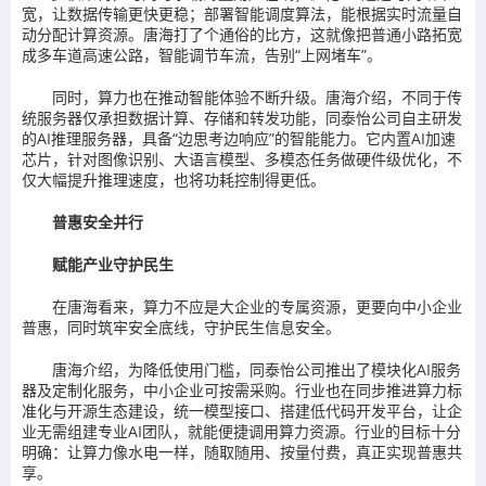
宽，让数据传输更快更稳；部署智能调度算法，能根据实时流量自
动分配计算资源。唐海打了个通俗的比方，这就像把普通小路拓宽
成多车道高速公路，智能调节车流，告别“上网堵车”。
同时，算力也在推动智能体验不断升级。唐海介绍，不同于传
统服务器仅承担数据计算、存储和转发功能，同泰怡公司自主研发
的AI推理服务器，具备“边思考边响应”的智能能力。它内置AI加速
芯片，针对图像识别、大语言模型、多模态任务做硬件级优化，不
仅大幅提升推理速度，也将功耗控制得更低。
普惠安全并行
赋能产业守护民生
在唐海看来，算力不应是大企业的专属资源，更要向中小企业
普惠，同时筑牢安全底线，守护民生信息安全。
唐海介绍，为降低使用门槛，同泰怡公司推出了模块化AI服务
器及定制化服务，中小企业可按需采购。行业也在同步推进算力标
准化与开源生态建设，统一模型接口、搭建低代码开发平台，让企
业无需组建专业AI团队，就能便捷调用算力资源。行业的目标十分
明确：让算力像水电一样，随取随用、按量付费，真正实现普惠共
享。