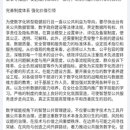
完善制度体系 强化价值引领
为使数字化转型稳健前行且一直以公共利益为导向，要尽快出台有
关公共数据管理、数字政府建设等法律法规，界定数据所有权、共
享责任及隐私界限，在算法模型上设置审计、评估及备案制度，使
其公正、透明、可解释。此外，还需要制定贯穿整个系统的建设标
准、数据质量、安全管理和服务能力的标准体系，设定技术指引和
服务规程。从价值观的角度来看，必须将以人为本、公平包容的理
念，深植到每一个技术的设计中。绩效评估应从注重技术先进度转
向关注问题解决度与用户满意度，以办事流程简化度、群众投诉下
降率、企业负担减轻度等作为关键指标，避免为实现数字化而进行
不必要的形式主义。在能力建设方面，要开展全方位的数字素养建
设工程，对各级领导干部进行关于数字化转型的战略规划与数据思
维方面的教育；对于基层工作人员，要加强对其使用各种平台工
具，以及分析数据的能力培养，在全社会范围内推广数字技能的学
习。严格的制度约束加上良好的文化氛围营造，可使智慧型公共服
务逐步走向正轨，真正实现提高管理水平和改善民生的目的。
数字赋能视角下的智慧公共管理建设，不仅要以数字技术为工具开
展公共事务治理，还要注重数字技术本身及其衍生的问题、风险和
议题的治理，在技术与价值之间重塑秩序、在边界与可能之间寻找
突破、在风险与创造之间开辟路径，着力推动公共服务数字化，促