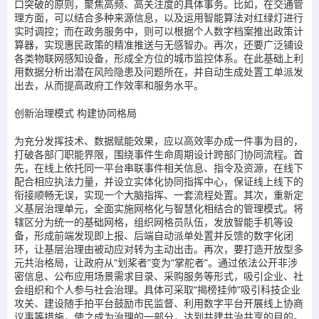
口突破的原则，聚焦高频、高关注度的具体事务。比如，在交通管
理方面，可以结合多种来源信息，以及运用智能算法对红绿灯进行
实时调控；而在政务服务中，则可以根据个人数字档案推出政策计
算器，实现惠民政策的精准推送与无感智办。再次，还要广泛铺设
各类物联网感知设备，形成全方位的城市监控体系。在此基础上利
用数据分析出潜在风险隐患及问题所在，并自动生成处置工单派发
出去，从而提高政府工作效率和服务水平。
创新治理模式 构建协同格局
为充分发挥技术、数据赋能效果，应以高效率办成一件事为目的，
打破各部门职能界限，围绕事件生命周期设计跨部门协同流程。首
先，在线上依托同一平台串联事件相关信息、指令及资源，在线下
配合相应执法力量，并设立实体化协同指挥中心，保证线上线下的
衔接顺畅无误，实现一个大脑指挥、一套流程处置。其次，重新定
义基层治理单元，全面实施网格化与智慧化相结合的管理模式。将
辖区分为统一的基础网格，组织网格员队伍，发放智能手机等设
备，形成前端发现即上报、后端自动派单处置并反馈的数字化闭
环，让基层治理由被动应对转为主动出击。再次，要打造开放型多
元共治格局，让政府从“划桨者”变为“掌舵者”。通过依法公开非涉
密信息、公布应用场景需求目录、采购服务等形式，吸引企业、社
会组织和个人参与社会治理。具体可采取“揭榜挂帅”吸引科技企业
攻关、建设随手拍平台鼓励市民监督、利用数字平台开展线上协商
议事等措施，使之成为治理的一部分，达到共建共治共享的目的。