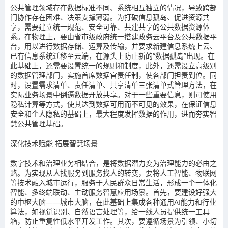
公共管理领域存在数据标准不同、系统相互独立的情况，导致跨部
门协作存在困难、决策支撑薄弱。为打破信息孤岛、促进资源共
享，需要建立统一规范、安全可靠、共建共享的公共数据资源体
系。在物理上，要由省市级政府统一搭建政务云平台及公共数据平
台，用以进行数据存储、运算及传输，并要求新建信息系统上云、
已有信息系统迁移至云端，在源头上防止新的“数据孤岛”出现。在
此基础上，还需要设置统一的规则和制度，此外，还需设立高级别
的数据管理部门，实施首席数据官责任制，使各部门担责到位。同
时，设置需求清单、责任清单、共享清单三张清单式管理方法，在
实际业务场景中倒逼数据开放共享。对于一些重要信息，则可使用
隐私计算等方式，使其达到数据可用而不可见的效果，在保证信息
安全和个人隐私的基础上，最大程度发挥数据的作用，进而夯实智
慧公共管理基础。
深化技术赋能 拓展智慧场景
数字技术和治理业务相结合，是将数据潜力变为治理能力的必由之
路。为实现从人找服务到服务找人的转变，要将人工智能、物联网
等技术融入城市运行，服务于人民群众日常生活，形成一个一体化
智能、多终端联动、主动服务智慧应用场景。首先，要建设好强大
的中枢大脑——城市大脑，在此基础上集成各种通用AI能力和行业
算法，如视觉识别、自然语言处理等，给一线人员提供统一工具
箱，防止重复性低水平开发工作。其次，要遵循场景为引领、小切