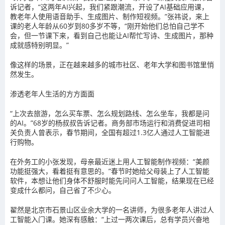
诉记者，“这两年AI兴起，我们紧跟潮流，开设了AI基础应用课，
教老年人使用语音助手、生成图片、制作短视频。”张祎说，来上
课的老人年龄从60岁到80多岁不等，“刚开始他们总怕自己学不
会，但一节课下来，看到自己也能让AI帮忙写诗、生成图片，那种
成就感特别明显。”
像这样的场景，正在越来越多的城市社区、老年大学和图书馆里悄
然发生。
渗透老年人生活的方方面面
“上次去旅游，怎么买车票、怎么规划路线、怎么坐车，我都是问
的AI。”68岁的杨叔叔告诉记者。商务部市场运行和消费促进司相
关负责人曾表示，春节期间，全国有超过1.3亿人通过人工智能进
行购物。
在外务工的小张发现，母亲最近迷上用人工智能制作视频：“美颜
功能挺强大，看着挺有意思的。”春节时她给父母装上了人工智能
软件，本想让他们身体不舒服时能先问问人工智能，结果现在已经
变成什么都问，自己省了不少心。
翟然是北京市石景山区业余大学的一名讲师，为很多老年人讲过人
工智能入门课。她深有感触：“上过一两次课后，总有学员兴奋地