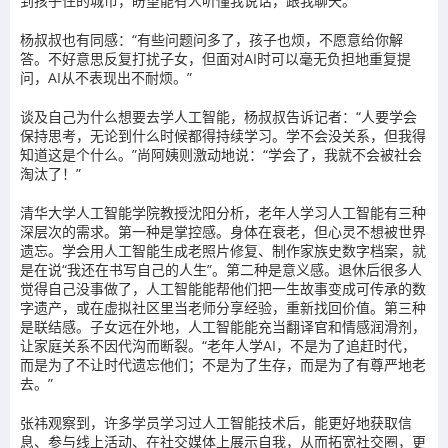
到孩子住的城市，盼望能有人听懂我说话，跟我聊天。”
杨叔叔也有同感：“有些问题问多了，孩子也烦，不愿意给你解
答。不好意思反复打扰子女，但面对AI时可以毫无负担地重复提
问，AI从不表现出不耐烦。”
谈及自己为什么想要去学人工智能，杨叔叔告诉记者：“人要学会
保持思考，无论到什么时候都得持续学习。学不会没关系，但我得
知道这是个什么。”尚阿姨则激动地说：“学会了，我就不会被社会
淘汰了！”
清华大学人工智能学院教授沈阳分析，老年人学习人工智能有三种
深层次的需求。第一种是掌控感。身体在衰老，但心灵不想被世界
遗忘。学会用人工智能生成老照片修复、制作家族史数字档案，就
是在说“我还在书写自己的人生”。第二种是意义感。退休后很多人
觉得自己没事做了，人工智能能帮他们把一生故事变成可传承的数
字遗产，或在虚拟社区里当老师分享经验，重新找回价值。第三种
是联结感。子女远在外地，人工智能能充当翻译官和情感润滑剂，
让家庭关系不因代沟而断裂。“老年人学AI，不是为了追赶时代，
而是为了不让时代遗忘他们；不是为了生存，而是为了有尊严地老
去。”
张祎观察到，许多学员学习过人工智能技术后，能更好地获取信
息、参与线上活动、在社交媒体上展示自我，从而拓宽社交圈，更