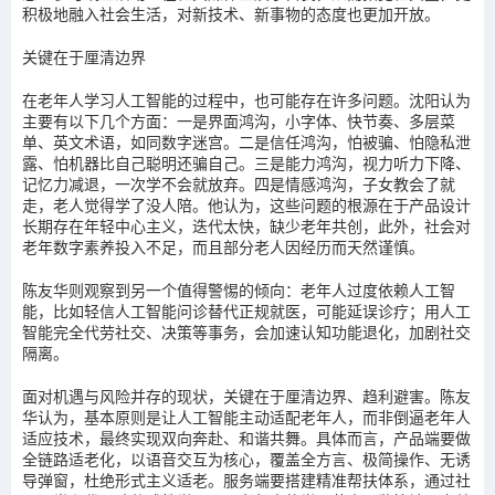
积极地融入社会生活，对新技术、新事物的态度也更加开放。
关键在于厘清边界
在老年人学习人工智能的过程中，也可能存在许多问题。沈阳认为
主要有以下几个方面：一是界面鸿沟，小字体、快节奏、多层菜
单、英文术语，如同数字迷宫。二是信任鸿沟，怕被骗、怕隐私泄
露、怕机器比自己聪明还骗自己。三是能力鸿沟，视力听力下降、
记忆力减退，一次学不会就放弃。四是情感鸿沟，子女教会了就
走，老人觉得学了没人陪。他认为，这些问题的根源在于产品设计
长期存在年轻中心主义，迭代太快，缺少老年共创，此外，社会对
老年数字素养投入不足，而且部分老人因经历而天然谨慎。
陈友华则观察到另一个值得警惕的倾向：老年人过度依赖人工智
能，比如轻信人工智能问诊替代正规就医，可能延误诊疗；用人工
智能完全代劳社交、决策等事务，会加速认知功能退化，加剧社交
隔离。
面对机遇与风险并存的现状，关键在于厘清边界、趋利避害。陈友
华认为，基本原则是让人工智能主动适配老年人，而非倒逼老年人
适应技术，最终实现双向奔赴、和谐共舞。具体而言，产品端要做
全链路适老化，以语音交互为核心，覆盖全方言、极简操作、无诱
导弹窗，杜绝形式主义适老。服务端要搭建精准帮扶体系，通过社