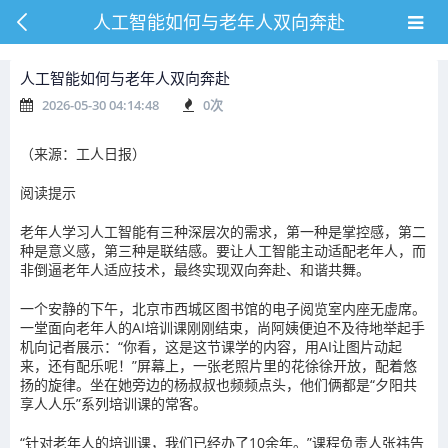
人工智能如何与老年人双向奔赴
人工智能如何与老年人双向奔赴
2026-05-30 04:14:48
0
次
（来源：工人日报）
阅读提示
老年人学习人工智能有三种深层次的需求，第一种是掌控感，第二
种是意义感，第三种是联结感。要让人工智能主动适配老年人，而
非倒逼老年人适应技术，最终实现双向奔赴、和谐共舞。
一个安静的下午，北京市西城区图书馆的电子阅览室内座无虚席。
一堂面向老年人的AI培训课刚刚结束，尚阿姨便迫不及待地举起手
机向记者展示：“你看，这是这节课学的内容，用AI让图片动起
来，还有配乐呢！”屏幕上，一张老照片里的花徐徐开放，配着悠
扬的旋律。坐在她旁边的杨叔叔也频频点头，他们俩都是“夕阳共
享人人乐”系列培训课的常客。
“针对老年人的培训课，我们已经办了10余年。”课程负责人张祎告