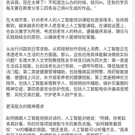
告诉我，现在太棒了！不知道怎么办的时候，就问AI。还有的学员
每天要在群里分享三四条自己用AI生成的作品。”
在大城市里，针对老年人的人工智能培训课程也逐渐增多。张祎观
察到，越来越多的老年人愿意来上人工智能课程。在课程设置上，
也会注重学为所用，考虑到老年人的特点，遵循循序渐进、理论与
实践相结合的原则，以确保老年人能够轻松掌握。
从出行问路到日常求助，从短视频创作到线上消费，人工智能正在
渗透老年人生活的方方面面。那么，这些应用具体能解决哪些实际
问题？东南大学人文学院教授陈友华将其归纳为四大类：第一类是
生活自主赋能，比如适老化出行导航、一键呼叫帮扶，降低独居生
活门槛；第二类是健康管理辅助，包括慢病监测预警、用药智能提
醒、便捷线上问诊，补齐居家养老的健康短板；第三类是精神社交
陪伴，包括人工智能亲情数字人、短视频创作辅助，填补空巢期的
精神空虚；第四类是安全防护兜底，包括人工智能电信诈骗语音预
警、风险交易拦截，守护老年人财产安全。
更深层次的精神需求
赵阿姨跟人工智能视频对话时，人工智能对她说：“阿姨，你笑起
来真好看，你的珍珠项链很配今天的紫色衣服。”赵阿姨笑着感
叹：“AI的嘴确实很甜。”她还发现，人工智能可以听懂方言，“我来