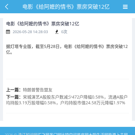
电影《给阿嬷的情书》票房突破12亿
电影《给阿嬷的情书》票房突破12亿
2026-05-28 14:28:03
0
次
据灯塔专业版，截至5月28日，电影《给阿嬷的情书》票房突破12
亿。
上一篇：
特朗普警告盟友
下一篇：
宋城演艺A股股东户数减少472户降幅0.58%，流通A股户
均持股3.19万股增幅0.58%，户均持股市值24.58万元降幅1.97%
2026 © 浩江知识网
汇飞网
发门网
比特空间
星座网
太阳生活网
能源
上品网