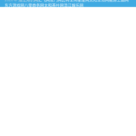
东方游戏网
八零商务网
太和茶叶网
浩江娱乐网