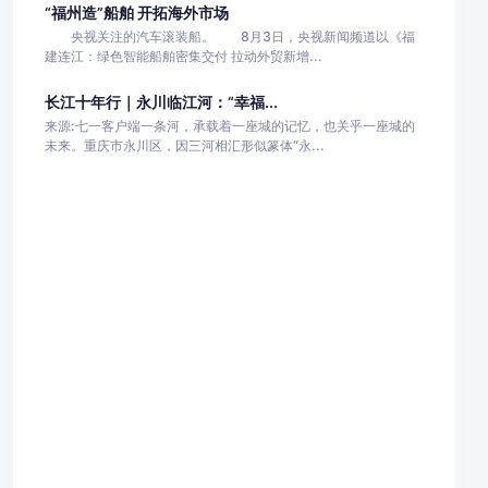
“福州造”船舶 开拓海外市场
央视关注的汽车滚装船。 8月3日，央视新闻频道以《福
建连江：绿色智能船舶密集交付 拉动外贸新增...
长江十年行｜永川临江河：“幸福...
来源:七一客户端一条河，承载着一座城的记忆，也关乎一座城的
未来。重庆市永川区，因三河相汇形似篆体“永...