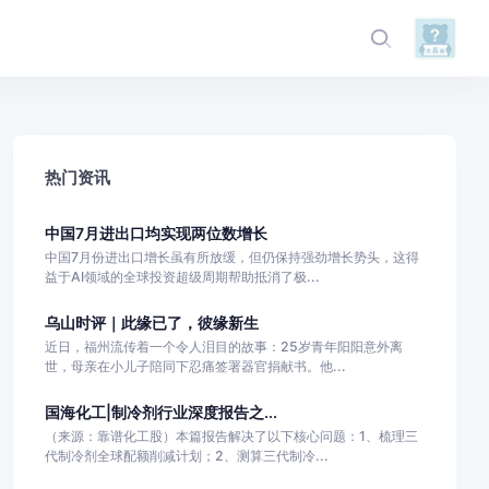
热门资讯
中国7月进出口均实现两位数增长
中国7月份进出口增长虽有所放缓，但仍保持强劲增长势头，这得
益于AI领域的全球投资超级周期帮助抵消了极...
乌山时评｜此缘已了，彼缘新生
近日，福州流传着一个令人泪目的故事：25岁青年阳阳意外离
世，母亲在小儿子陪同下忍痛签署器官捐献书。他...
国海化工|制冷剂行业深度报告之...
（来源：靠谱化工股）本篇报告解决了以下核心问题：1、梳理三
代制冷剂全球配额削减计划；2、测算三代制冷...