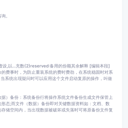
咨询。
〉∶虚设,以…充数(2)reserved∶备用的份额其余解释 [编辑本段]
命的费事时，为防止重装系统的费时费劲，在系统稳固时对系
盘；当系统出现疑问时可以应用这个文件启动复原的操作，叫做
数据）备份：系统备份行将操作系统文件备份生成文件保管上
形态;而文件（数据）备份即对关键数据资料如：文档、数
的存储空间内，当出现数据被破坏或失落时可将原备份文件复