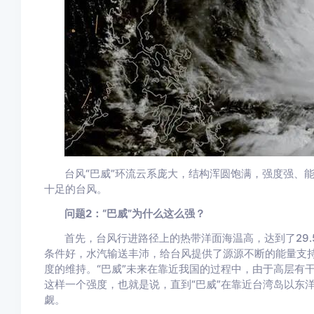
台风“巴威”环流云系庞大，结构浑圆饱满，强度强、
十足的台风。
问题2：“巴威”为什么这么强？
首先，台风行进路径上的热带洋面海温高，达到了29
条件好，水汽输送丰沛，给台风提供了源源不断的能量支
度的维持。“巴威”未来在靠近我国的过程中，由于高层有
这样一个强度，也就是说，直到“巴威”在靠近台湾岛以东
觑。