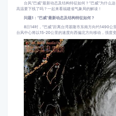
台风“巴威”最新动态及结构特征如何？
“巴威”为什么
高温要下线了吗？
一起来看福建省气象局的解读
！
问题1：“巴威”最新动态及结构特征如何？
8日14时，“巴威”距离台湾基隆市东南方向约1490
台风中心将以15-20公里的速度向西偏北方向移动，强度