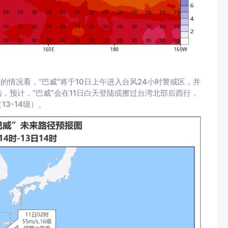
的情况看，“巴威”将于10日上午进入台风24小时警戒区，并
，预计，“巴威”会在11日白天登陆或擦过台湾北部后西行，
3-14级）。