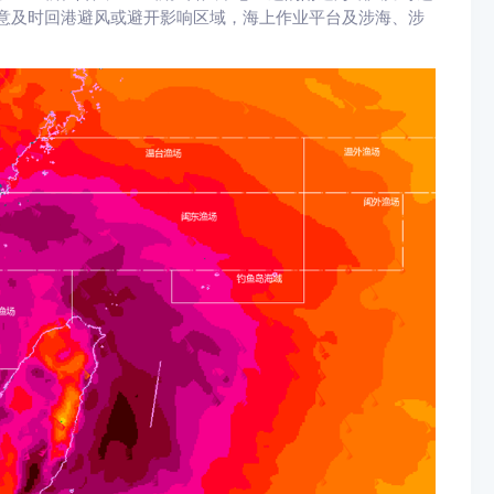
注意及时回港避风或避开影响区域，海上作业平台及涉海、涉