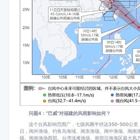
问题4：“巴威”对福建的风雨影响如何？
这个台风影响范围广，七级风圈半径达350-500公里
日，闽外渔场、钓鱼岛海域、闽东渔场、闽中渔场、闽南渔场
级。闽南渔场西部、台湾浅滩渔场、南部沿海海区最大风力