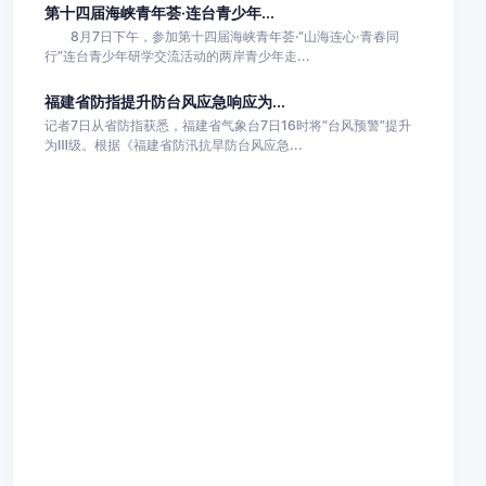
第十四届海峡青年荟·连台青少年...
8月7日下午，参加第十四届海峡青年荟·“山海连心·青春同
行”连台青少年研学交流活动的两岸青少年走...
福建省防指提升防台风应急响应为...
记者7日从省防指获悉，福建省气象台7日16时将“台风预警”提升
为Ⅲ级。根据《福建省防汛抗旱防台风应急...