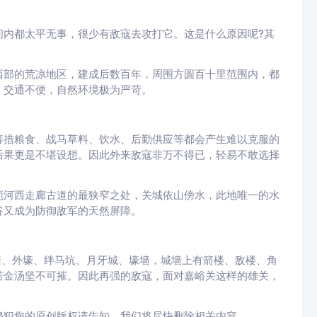
间内都太平无事，很少有敌寇去攻打它。这是什么原因呢?其
西部的荒凉地区，建成后数百年，周围方圆百十里范围内，都
，交通不便，自然环境极为严苛。
筹措粮食、战马草料、饮水、后勤供应等都会产生难以克服的
后果更是不堪设想。因此外来敌寇非万不得已，轻易不敢选择
扼河西走廊古道的最狭窄之处，关城依山傍水，此地唯一的水
谷又成为防御敌军的天然屏障。
墙、外壕、绊马坑、月牙城、壕墙，城墙上有箭楼、敌楼、角
若金汤坚不可摧。因此再强的敌寇，面对嘉峪关这样的雄关，
侵犯您的原创版权请告知，我们将尽快删除相关内容。