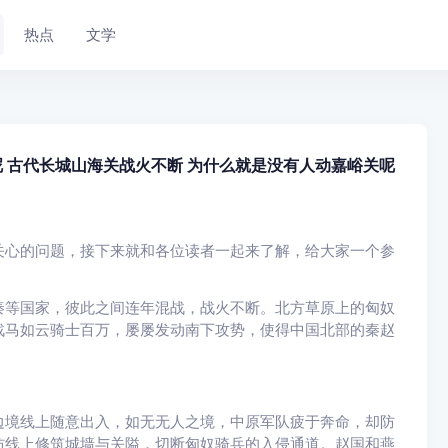
热点
文学
 古代长城山海关战火不断 为什么就是没有人动嘉峪关呢
关心的问题，接下来就和各位读者一起来了解，给大家一个参
秦等国家，彼此之间连年混战，战火不断。北方草原上的匈奴
战马如云骑士百万，屡屡发动南下攻势，使得中国北部的秦赵
边境线上随意出入，如无无人之境，中原军队疲于奔命，却防
防线上修筑城墙与关隘，切断匈奴骑兵的入侵通道。赵国和燕