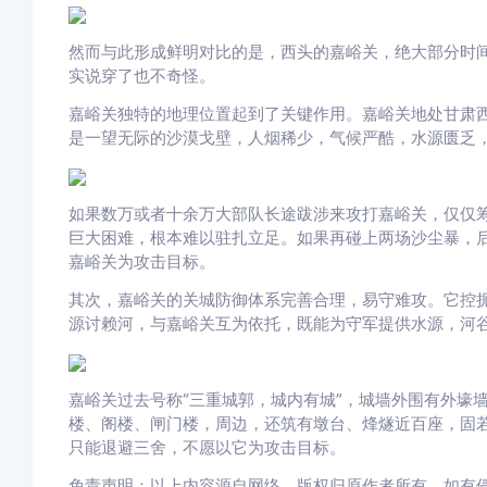
然而与此形成鲜明对比的是，西头的嘉峪关，绝大部分时
实说穿了也不奇怪。
嘉峪关独特的地理位置起到了关键作用。嘉峪关地处甘肃
是一望无际的沙漠戈壁，人烟稀少，气候严酷，水源匮乏
如果数万或者十余万大部队长途跋涉来攻打嘉峪关，仅仅
巨大困难，根本难以驻扎立足。如果再碰上两场沙尘暴，
嘉峪关为攻击目标。
其次，嘉峪关的关城防御体系完善合理，易守难攻。它控
源讨赖河，与嘉峪关互为依托，既能为守军提供水源，河
嘉峪关过去号称“三重城郭，城内有城”，城墙外围有外壕
楼、阁楼、闸门楼，周边，还筑有墩台、烽燧近百座，固
只能退避三舍，不愿以它为攻击目标。
免责声明：以上内容源自网络，版权归原作者所有，如有