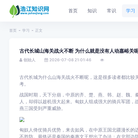
首页
知识
常识
学习
首页
学习
正文
古代长城山海关战火不断 为什么就是没有人动嘉峪关呢
创始人
2026-07-08 21:01:46
古代长城为什么山海关战火不断呢，这是很多读者都比较
考。
战国时期，天下分崩，中原的齐、楚、燕、韩、赵、魏、
人，却得以趁机强大起来。匈奴人组成强大的骑兵军团，
燕三国受到严重威胁。
匈奴人倚仗骑兵优势，来去如风，在中原王国北疆漫长的
不胜防。最终还是秦国的秦惠文王想出了办法：在北部边