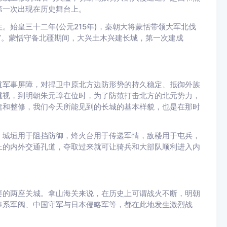
第一次出现在历史舞台上。
。始皇三十二年(公元215年)，秦朝大将蒙恬带领大军北伐
”。蒙恬守备北疆期间，大兴土木兴建长城，第一次建成
道军事屏障，对捍卫中原北方边防形势的持久稳定、抵御外族
重视，到明朝朱元璋在位时，为了防范打击北方的北元势力，
建和整修，我们今天所能见到的长城的基本样貌，也是在那时
。城垣用于阻挡防御，烽火台用于传递军情，敌楼用于屯兵，
上的内外交通孔道，夺取过来就可让骑兵和大部队顺利进入内
要的两座关城。拿山海关来说，在历史上可谓战火不断，明朝
奉系军阀、中国守军与日本侵略军等，都在此地发生激烈战