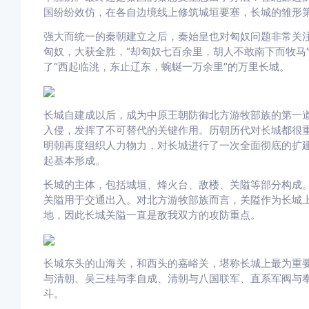
国纷纷效仿，在各自边境线上修筑城垣要塞，长城的雏形
强大而统一的秦朝建立之后，秦始皇也对匈奴问题非常关注
匈奴，大获全胜，“却匈奴七百余里，胡人不敢南下而牧马
了“西起临洮，东止辽东，蜿蜒一万余里”的万里长城。
长城自建成以后，成为中原王朝防御北方游牧部族的第一
入侵，发挥了不可替代的关键作用。历朝历代对长城都很
明朝再度组织人力物力，对长城进行了一次全面彻底的扩
起基本形成。
长城的主体，包括城垣、烽火台、敌楼、关隘等部分构成
关隘用于交通出入。对北方游牧部族而言，关隘作为长城
地，因此长城关隘一直是敌我双方的攻防重点。
长城东头的山海关，和西头的嘉峪关，堪称长城上最为重
与清朝、吴三桂与李自成、清朝与八国联军、直系军阀与
斗。