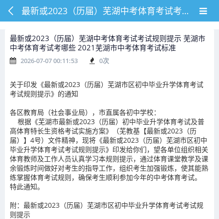
最新或2023（历届）芜湖中考体育考试考试规则提示 芜湖市中考体育考试考哪些 2021芜湖市中考体育考试标准
最新或2023（历届）芜湖中考体育考试考试规则提示 芜湖市
中考体育考试考哪些 2021芜湖市中考体育考试标准
2026-07-07 00:11:53
0
次
关于印发《最新或2023（历届）芜湖市区初中毕业升学体育考试
考试规则提示》的通知
各区教育局（社会事业局），市直属各初中学校：
根据《芜湖市最新或2023（历届）初中毕业升学体育考试及普
高体育特长生资格考试实施方案》（芜教基【最新或2023（历
届）】4号）文件精神，现将《最新或2023（历届）芜湖市区初中
毕业升学体育考试考试规则提示》印发给你们，望各单位组织相关
体育教师及工作人员认真学习本规则提示，通过体育课堂教学及课
余锻炼时间做好对考生的指导工作，组织考生加强锻炼，使其能熟
练掌握体育考试规则，确保考生顺利参加今年的中考体育考试。
特此通知。
附：最新或2023（历届）芜湖市区初中毕业升学体育考试考试规
则提示