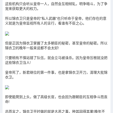
这些机构只会听从皇帝一人，自然会互相倾轧，明争暗斗，为了争
宠来获取更大的权力。
所以锦衣卫只是皇帝的“私人武器”也只听命于皇帝，他们存在的意
义就是为皇帝监视所有人的言行，看谁有不臣之心。
但是正因为锦衣卫掌握了太多朝臣的秘密，甚至皇帝的秘密。所以
锦衣卫的晚年一般来说都不会太好!
只要稍有不慎站错了队伍，就会立马被诛杀。因为皇帝压根就没把
这些锦衣卫当人!
皇帝死了，新君继位的第一件事，也是拿锦衣卫开刀，清理大批锦
衣卫。
即使能爬到上头，做了高级长官，也会因为跟朝臣的互相争斗而丧
命!
总而言之，锦衣卫平时做的就是大恶之事，种其因得其果!晚年不