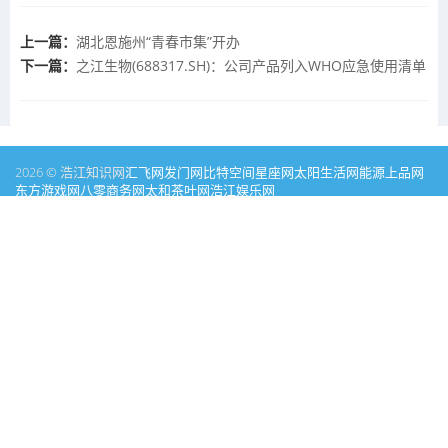
上一篇：
湖北恩施州“青春市集”开办
下一篇：
之江生物(688317.SH)：公司产品列入WHO应急使用清单
2026 © 浩江知识网
汇飞网
发门网
比特空间
星座网
太阳生活网
能源
上品网
东方游戏网
八零商务网
太和茶叶网
浩江娱乐网