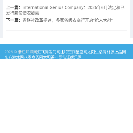
上一篇：
international Genius Company：2026年6月法定和已
发行股份情况披露
下一篇：
省联社改革提速，多家省级农商行开启“抢人大战”
2026 © 浩江知识网
汇飞网
发门网
比特空间
星座网
太阳生活网
能源
上品网
东方游戏网
八零商务网
太和茶叶网
浩江娱乐网