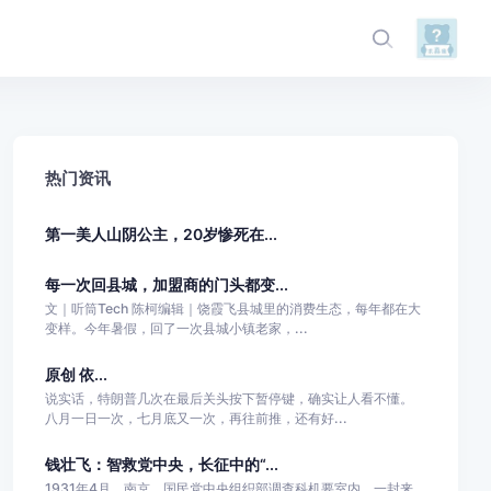
热门资讯
第一美人山阴公主，20岁惨死在...
每一次回县城，加盟商的门头都变...
文｜听筒Tech 陈柯编辑｜饶霞飞县城里的消费生态，每年都在大
变样。今年暑假，回了一次县城小镇老家，...
原创 依...
说实话，特朗普几次在最后关头按下暂停键，确实让人看不懂。
八月一日一次，七月底又一次，再往前推，还有好...
钱壮飞：智救党中央，长征中的“...
1931年4月，南京，国民党中央组织部调查科机要室内，一封来