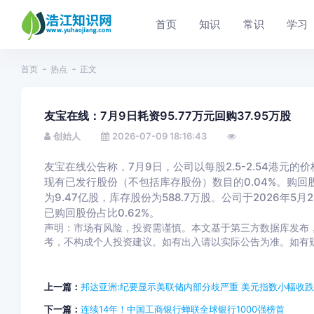
首页
知识
常识
学习
首页
热点
正文
友宝在线：7月9日耗资95.77万元回购37.95万股
创始人
2026-07-09 18:16:43
友宝在线公告称，7月9日，公司以每股2.5-2.54港元的价
现有已发行股份（不包括库存股份）数目的0.04%。购回
为9.47亿股，库存股份为588.7万股。公司于2026年5
已购回股份占比0.62%。
声明：市场有风险，投资需谨慎。本文基于第三方数据库发布，
考，不构成个人投资建议。如有出入请以实际公告为准。如有疑问，请联系b
上一篇：
邦达亚洲:纪要显示美联储内部分歧严重 美元指数小幅收跌
下一篇：
连续14年！中国工商银行蝉联全球银行1000强榜首