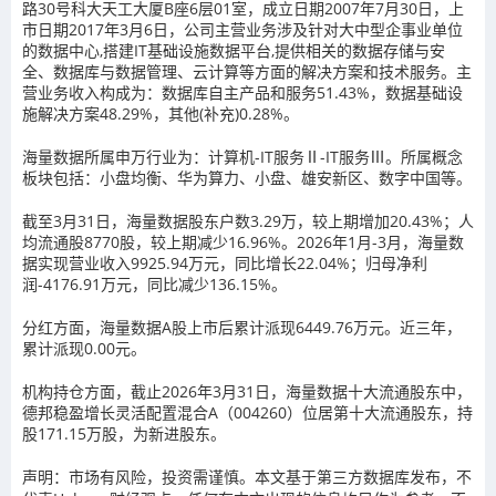
路30号科大天工大厦B座6层01室，成立日期2007年7月30日，上
市日期2017年3月6日，公司主营业务涉及针对大中型企事业单位
的数据中心,搭建IT基础设施数据平台,提供相关的数据存储与安
全、数据库与数据管理、云计算等方面的解决方案和技术服务。主
营业务收入构成为：数据库自主产品和服务51.43%，数据基础设
施解决方案48.29%，其他(补充)0.28%。
海量数据所属申万行业为：计算机-IT服务Ⅱ-IT服务Ⅲ。所属概念
板块包括：小盘均衡、华为算力、小盘、雄安新区、数字中国等。
截至3月31日，海量数据股东户数3.29万，较上期增加20.43%；人
均流通股8770股，较上期减少16.96%。2026年1月-3月，海量数
据实现营业收入9925.94万元，同比增长22.04%；归母净利
润-4176.91万元，同比减少136.15%。
分红方面，海量数据A股上市后累计派现6449.76万元。近三年，
累计派现0.00元。
机构持仓方面，截止2026年3月31日，海量数据十大流通股东中，
德邦稳盈增长灵活配置混合A（004260）位居第十大流通股东，持
股171.15万股，为新进股东。
声明：市场有风险，投资需谨慎。本文基于第三方数据库发布，不