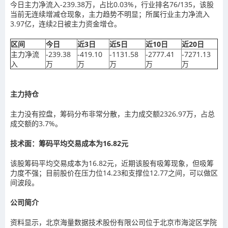
今日主力净流入-239.38万，占比0.03%，行业排名76/135，该股
当前无连续增减仓现象，主力趋势不明显；所属行业主力净流入
3.97亿，连续2日被主力资金增仓。
区间
今日
近3日
近5日
近10日
近20日
主力净流
-239.38
-419.10
-1131.58
-2777.41
-7271.13
入
万
万
万
万
万
主力持仓
主力没有控盘，筹码分布非常分散，主力成交额2326.97万，占总
成交额的3.7%。
技术面：筹码平均交易成本为16.82元
该股筹码平均交易成本为16.82元，近期该股有吸筹现象，但吸筹
力度不强；目前股价在压力位14.23和支撑位12.77之间，可以做区
间波段。
公司简介
资料显示，北京海量数据技术股份有限公司位于北京市海淀区学院