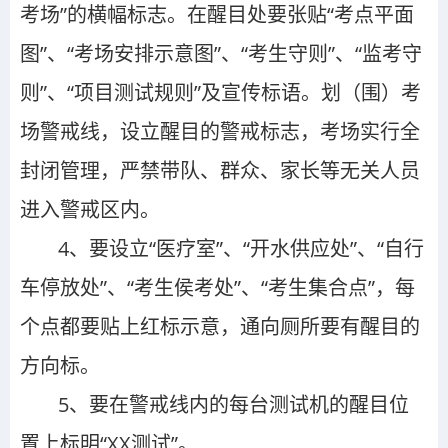
考场
”
的横幅标志。在醒目处要张贴
“
考点平面
图
”
、
“
考场安排示意图
”
、
“
考生守则
”
、
“
监考守
则
”
、
“
项目测试规则
”
及宣传标语。划（围）考
场警戒线，设立醒目的警戒标志，考场实行全
封闭管理，严禁带队、群众、家长等无关人员
进入警戒区内。
4
、要设立
“
医疗室
”
、
“
开水供应处
”
、
“
自行
车停放处
”
、
“
考生侯考处
”
、
“
考生集合点
”
，每
个点都要贴上红标示意，通向厕所要有醒目的
方向标。
5、要在警戒线内的每台测试机的醒目位
置上标明“ΧΧ测试”。