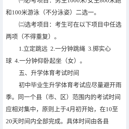
㈠
必考项目：男生1000米/女生800米跑
和
100米游泳（不分泳姿）二选一
。
㈡
选考项目：考生可在以下项目中任选
两项（不得重复）。
1.立定跳远 2.一分钟跳绳 3.掷实心
球 4.一分钟仰卧起坐（女）。
五、升学体育考试时间
初中毕业生升学体育考试应
尽量避开雨
季。同一个县（市、区）范围内的考试时间
应相对集中，原则上
于
4月初开始，在10至
20天时间内全部完成。
具体时间由各县