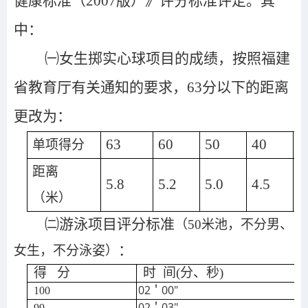
健康标准（2007版）》评分标准评定。其
中：
㈠
女生掷实心球项目的成绩，按照福建
省教育厅有关通知的要求，63分以下的距离
更改为：
63
60
50
40
3
单项得分
距离
5.8
5.2
5.0
4.5
4
（米）
㈡游泳项目评分标准
（
50
米池，不分男、
：
女生，不分
泳姿
）
得 分
时 间(分、秒)
02＇00″
100
02＇03″
99