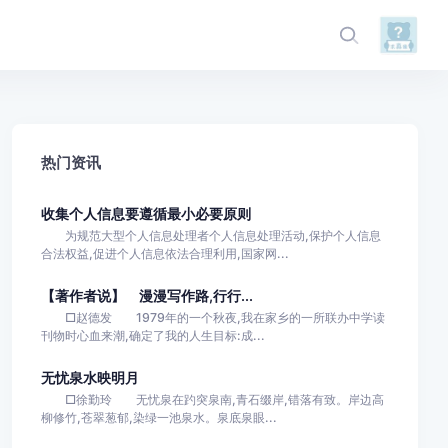
热门资讯
收集个人信息要遵循最小必要原则
为规范大型个人信息处理者个人信息处理活动,保护个人信息
合法权益,促进个人信息依法合理利用,国家网...
【著作者说】 漫漫写作路,行行...
□赵德发 1979年的一个秋夜,我在家乡的一所联办中学读
刊物时心血来潮,确定了我的人生目标:成...
无忧泉水映明月
□徐勤玲 无忧泉在趵突泉南,青石缀岸,错落有致。岸边高
柳修竹,苍翠葱郁,染绿一池泉水。泉底泉眼...