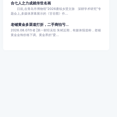
合七人之力成就传世名画
日前,在青岛市博物馆“2026赓续乡贤文脉 深耕学术研究”专
题会上,多媒体屏幕展示的《甘谷图》作...
老铺黄金多渠道打折，二手商怕亏...
2026.08.07作者 |第一财经吴彤 朱斌近期，有媒体报道称，老铺
黄金金饰价格下调。黄金界的“爱...