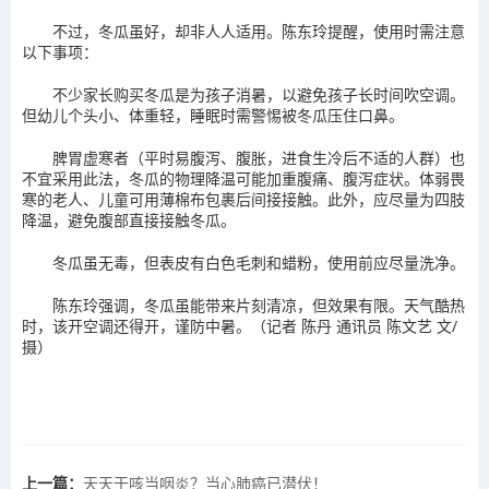
不过，冬瓜虽好，却非人人适用。陈东玲提醒，使用时需注意
以下事项：
不少家长购买冬瓜是为孩子消暑，以避免孩子长时间吹空调。
但幼儿个头小、体重轻，睡眠时需警惕被冬瓜压住口鼻。
脾胃虚寒者（平时易腹泻、腹胀，进食生冷后不适的人群）也
不宜采用此法，冬瓜的物理降温可能加重腹痛、腹泻症状。体弱畏
寒的老人、儿童可用薄棉布包裹后间接接触。此外，应尽量为四肢
降温，避免腹部直接接触冬瓜。
冬瓜虽无毒，但表皮有白色毛刺和蜡粉，使用前应尽量洗净。
陈东玲强调，冬瓜虽能带来片刻清凉，但效果有限。天气酷热
时，该开空调还得开，谨防中暑。（记者 陈丹 通讯员 陈文艺 文/
摄）
上一篇：
天天干咳当咽炎？当心肺癌已潜伏！