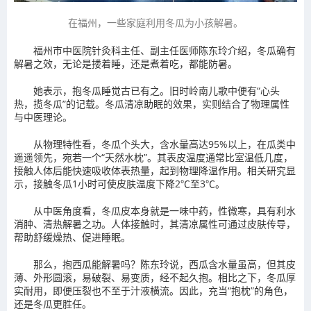
在福州，一些家庭利用冬瓜为小孩解暑。
福州市中医院针灸科主任、副主任医师陈东玲介绍，冬瓜确有
解暑之效，无论是搂着睡，还是煮着吃，都能防暑。
她表示，抱冬瓜睡觉古已有之。旧时岭南儿歌中便有“心头
热，揽冬瓜”的记载。冬瓜清凉助眠的效果，实则结合了物理属性
与中医理论。
从物理特性看，冬瓜个头大，含水量高达95%以上，在瓜类中
遥遥领先，宛若一个“天然水枕”。其表皮温度通常比室温低几度，
接触人体后能快速吸收体表热量，起到物理降温作用。相关研究显
示，接触冬瓜1小时可使皮肤温度下降2℃至3℃。
从中医角度看，冬瓜皮本身就是一味中药，性微寒，具有利水
消肿、清热解暑之功。人体接触时，其清凉属性可通过皮肤传导，
帮助舒缓燥热、促进睡眠。
那么，抱西瓜能解暑吗？陈东玲说，西瓜含水量虽高，但其皮
薄、外形圆滚，易破裂、易变质，经不起久抱。相比之下，冬瓜厚
实耐用，即便压裂也不至于汁液横流。因此，充当“抱枕”的角色，
还是冬瓜更胜任。