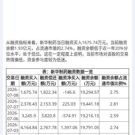
从融资指标来看，新华制药当日融资买入1675.74万元。当前融资
余额1.93亿元，占流通市值的2.74%，融资余额低于近一年20%分
位水平，处于低位。这在一定程度上说明，当前市场对该股的交易
热情偏低，资金参与度较为低迷。
表：新华制药融资数据一览
交易日
融资买入
融资偿还
融资净买入
融资余额
融资余额占流
期
额(万元)
额(万元)
额(万元)
(万元)
通市值比例%
2026-
1,675.74
1,822.34
-146.6
19,294.57
2.75
07-08
2026-
2,378.43
2,153.39
225.03
19,441.18
2.81
07-07
2026-
3,245.9
3,820.8
-574.91
19,216.15
2.59
07-06
2026-
4,164.84
2,767.78
1,397.06
19,791.05
2.74
07-03