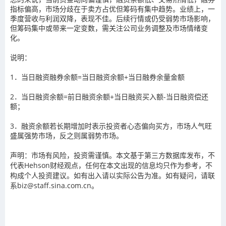
指标偏高，市场分歧在于卖方占优但筹码有集中趋势。业绩上，一
季度营收与利润双降，表现不佳。后续行情或仍受弱势市场影响，
但筹码集中或带来一定变数，需关注公司业务调整及市场情绪变
化。
说明：
1．当日融资融券余额=当日融资余额+当日融券余量金额
2．当日融资余额=前日融资余额+当日融资买入额-当日融资偿还
额；
3．融资余额若长期增加时表示投资者心态偏向买方，市场人气旺
盛属强势市场，反之则属弱势市场。
声明：市场有风险，投资需谨慎。本文基于第三方数据库发布，不
代表Hehson财经观点，任何在本文出现的信息均只作为参考，不
构成个人投资建议。如有出入请以实际公告为准。如有疑问，请联
系biz@staff.sina.com.cn。