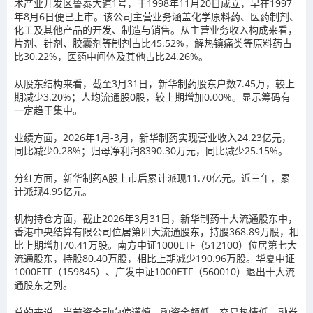
术产业开发区鲁泰大道1号，于1998年11月20日成立，早在1997
年8月6日便已上市。该公司主营业务涵盖化学原料药、医药制剂、
化工及其他产品的开发、制造与销售。从主营业务收入构成来看，
片剂、针剂、胶囊剂等制剂占比45.52%，解热镇痛类等原料药占
比30.22%，医药中间体及其他占比24.26%。
从股东结构来看，截至3月31日，新华制药股东户数7.45万，较上
期减少3.20%；人均流通股0股，较上期增加0.00%。显示筹码有
一定趋于集中。
业绩方面，2026年1月-3月，新华制药实现营业收入24.23亿元，
同比减少0.28%；归母净利润8390.30万元，同比减少25.15%。
分红方面，新华制药A股上市后累计派现11.70亿元。近三年，累
计派现4.95亿元。
机构持仓方面，截止2026年3月31日，新华制药十大流通股东中，
香港中央结算有限公司位居第四大流通股东，持股368.89万股，相
比上期增加70.41万股。南方中证1000ETF（512100）位居第七大
流通股东，持股80.40万股，相比上期减少190.96万股。华夏中证
1000ETF（159845）、广发中证1000ETF（560010）退出十大流
通股东之列。
总的来说，当前资金动向偏谨慎，融资余额低、交易热情低，融券