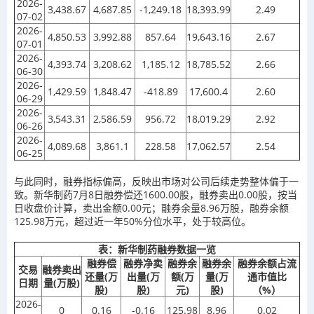
2026-
3,438.67
4,687.85
-1,249.18
18,393.99
2.49
07-02
2026-
4,850.53
3,992.88
857.64
19,643.16
2.67
07-01
2026-
4,393.74
3,208.62
1,185.12
18,785.52
2.66
06-30
2026-
1,429.59
1,848.47
-418.89
17,600.4
2.60
06-29
2026-
3,543.31
2,586.59
956.72
18,019.29
2.92
06-26
2026-
4,089.68
3,861.1
228.58
17,062.57
2.54
06-25
与此同时，融券指标偏高，反映出市场对公司后续走势整体偏于一
致。新华制药7月8日融券偿还1600.00股，融券卖出0.00股，按当
日收盘价计算，卖出金额0.00元；融券余量8.96万股，融券余额
125.98万元，超过近一年50%分位水平，处于较高位。
表：新华制药融券数据一览
融券偿
融券净卖
融券余
融券余
融券余额占流
交易
融券卖出
还量(万
出量(万
额(万
量(万
通市值比
日期
量(万股)
股)
股)
元)
股)
（%）
2026-
0
0.16
-0.16
125.98
8.96
0.02