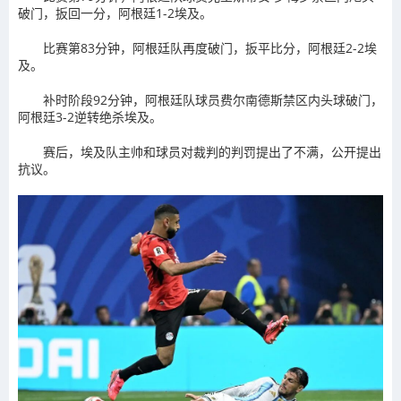
破门，扳回一分，阿根廷1-2埃及。
比赛第83分钟，阿根廷队再度破门，扳平比分，阿根廷2-2埃
及。
补时阶段92分钟，阿根廷队球员费尔南德斯禁区内头球破门，
阿根廷3-2逆转绝杀埃及。
赛后，埃及队主帅和球员对裁判的判罚提出了不满，公开提出
抗议。