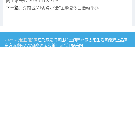
同比增长97.20%至108.31%
下一篇：
浑南区“AI切磋‘小’会”主题夏令营活动举办
2026 © 浩江知识网
汇飞网
发门网
比特空间
星座网
太阳生活网
能源
上品网
东方游戏网
八零商务网
太和茶叶网
浩江娱乐网