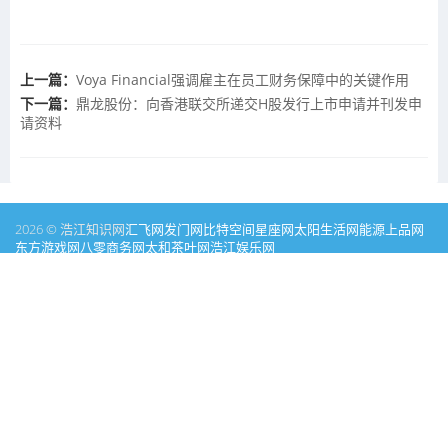
上一篇：
Voya Financial强调雇主在员工财务保障中的关键作用
下一篇：
鼎龙股份：向香港联交所递交H股发行上市申请并刊发申
请资料
2026 © 浩江知识网
汇飞网
发门网
比特空间
星座网
太阳生活网
能源
上品网
东方游戏网
八零商务网
太和茶叶网
浩江娱乐网