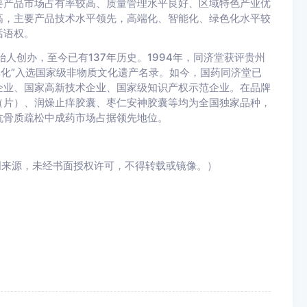
要产品市场占有率较高、质量管理水平良好、区域特色产业优
高，主要产品技术水平领先，高端化、智能化、绿色化水平较
话语权。
始人创办，至今已有137年历史。1994年，同济堂获评贵州
药文化”入选国家级非物质文化遗产名录。如今，国药同济堂已
企业、国家高新技术企业、国家级知识产权示范企业。在品牌
（片）、润燥止痒胶囊、枣仁安神胶囊等均为全国独家品种，
抗骨质疏松中成药市场占据领先地位。
明来源，未经书面授权许可，不得转载或镜像。）