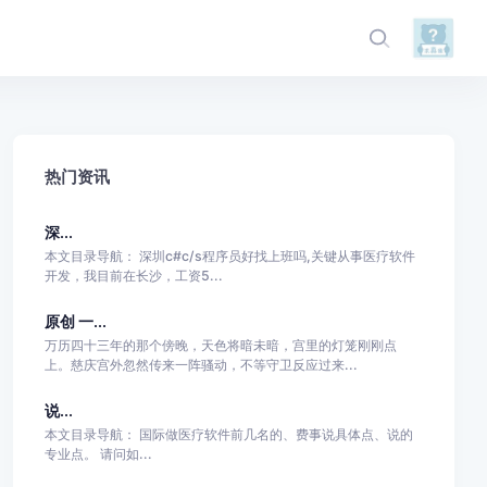
热门资讯
深...
本文目录导航： 深圳c#c/s程序员好找上班吗,关键从事医疗软件
开发，我目前在长沙，工资5...
原创 一...
万历四十三年的那个傍晚，天色将暗未暗，宫里的灯笼刚刚点
上。慈庆宫外忽然传来一阵骚动，不等守卫反应过来...
说...
本文目录导航： 国际做医疗软件前几名的、费事说具体点、说的
专业点。 请问如...