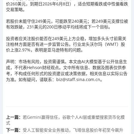
价260美元，到期日2026年6月8日），适合短期看跌或中性偏看跌
交易策略。
若股价未能守住249美元，可能跌至240美元；若249美元支撑位被
有效跌破，231美元的200日移动平均线将成下一个目标。
投资者应关注股价能否在249美元上方企稳，增加多头头寸前需关
注柏林方面是否有进一步监管公告。行业龙头沃尔玛（WMT）股
价上涨2.97%，表明是亚马逊特有的问题。
声明：市场有风险，投资需谨慎。本文由AI大模型基于公开信息生
成，不代表Hehson财经观点。文中所有信息、数据及图表仅供参
考，不构成任何形式的投资建议或决策依据，相关信息以实际公告
为准。如有疑问，请联系：biz@staff.sina.com.cn。
上一篇：
若Gemini赢得信任，谷歌个人AI层或重塑搜索货币化模
式
下一篇：
受人工智能安全业务推动，飞塔信息股价年初至今飙升