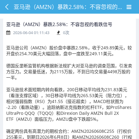
亚马逊（AMZN）暴跌2.58%：不容忽视的看跌信号
亚马逊（AMZN）暴跌2.58%：不容忽视的看跌信号
2026-06-04 01:11:43
0
次
亚马逊公司（AMZN）股价盘中暴跌2.58%，收于249.89美元，较
开盘价254.70美元大幅回落，盘中一度跌至249.11美元。
德国反垄断监管机构根据新法规扩大对亚马逊的调查范围，引发卖
方压力。交易量低迷，为2115万股，不到日均交易量4498万股的
一半。
亚马逊技术面短期内转向看跌，200日移动平均线为231.83美元
（看涨支撑区域），30日移动平均线为265.53美元（阻力位），
相对强弱指数（RSI）为41.55（接近超卖），MACD柱状图为
-2.20（看跌动量）。追踪纳斯达克指数的杠杆ETF，如ProShares
UltraPro QQQ（TQQQ）和Direxion Daily AMZN Bull 2X
ETF（AMZU）面临压力，AMZU盘中下跌超5%。
确定两份具有高潜力的期权合约：AMZN20260608C255（行权价
255美元，到期日2026年6月8日）和AMZN20260608C260（行权