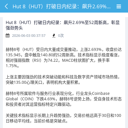
Hut 8（HUT）打破日内纪录：飙升2.69%至52周新高，彰显强劲势头
Hut 8（HUT）打破日内纪录：飙升2.69%至52周新高，彰显
强劲势头
2026-06-03 00:37:57
0
次
赫特8号（HUT）受日内大量成交量推动，上涨2.693%，收盘价达
135.945，盘中触及140.80的52周新高。技术指标显示极度看涨，
相对强弱指数（RSI）为74.22，MACD柱状图扩大，换手率
1.75%。
上涨主要因强劲的技术突破动能和科技及数字资产领域市场热情，
突破135.00心理关口，表明机构大量积累。
赫特8号所属软件与服务行业表现分化，行业龙头Coinbase
Global（COIN）下跌4.69%，赫特8号逆势上扬，受自身技术形态
和投资者对其运营指标特定兴趣驱动。
关键技术指标显示长期上升趋势强劲，交易价格远高于30日和100
日移动平均线，当前价格是突破点。