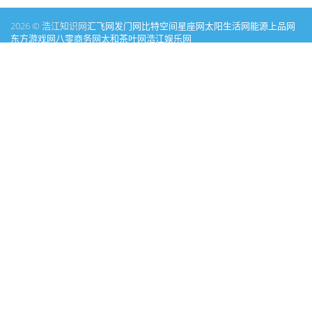
2026 © 浩江知识网
汇飞网
发门网
比特空间
星座网
太阳生活网
能源
上品网
东方游戏网
八零商务网
太和茶叶网
浩江娱乐网