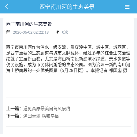
西宁南川河的生态美景
西宁南川河的生态美景
2026-06-02 02:22:13
0
次
西宁市南川河作为湟水一级支流，贯穿湟中区、城中区、城西区，
是西宁重要的生态廊道与城市文脉载体，经过多年的综合生态治理
绘就了宜居新画卷，尤其是海山桥南段新建滨水绿道、亲水步道等
便民设施，成为市民休闲游憩的生态公园。图为治理一新的南川河
海山桥南段的一处优美图景（5月28日摄）。本报记者 祁国彪 摄
上一篇：
遇见高原最美自驾风景线
下一篇：
满园青翠 满城幸福