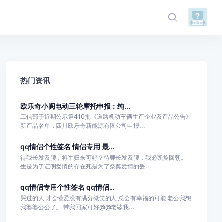
热门资讯
欧乐奇小阆电动三轮摩托申报：纯...
工信部于近期公示第410批《道路机动车辆生产企业及产品公告》
新产品名单，四川欧乐奇新能源有限公司申报...
qq情侣个性签名 情侣专用 最...
待我长发及腰，将军归来可好？待卿长发及腰，我必凯旋回朝。
生是为了证明爱情的存在死是为了祭奠爱情的丢...
qq情侣专用个性签名 qq情侣...
哭过的人 才会懂爱没有满分微笑的人 总会有幸福的可能 老公我想
我婆婆公公了。 带我回家可好@@老婆我...