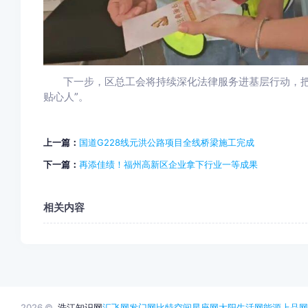
下一步，区总工会将持续深化法律服务进基层行动，
贴心人”。
上一篇：
国道G228线元洪公路项目全线桥梁施工完成
下一篇：
再添佳绩！福州高新区企业拿下行业一等成果
相关内容
2026 ©
浩江知识网
汇飞网
发门网
比特空间
星座网
太阳生活网
能源
上品