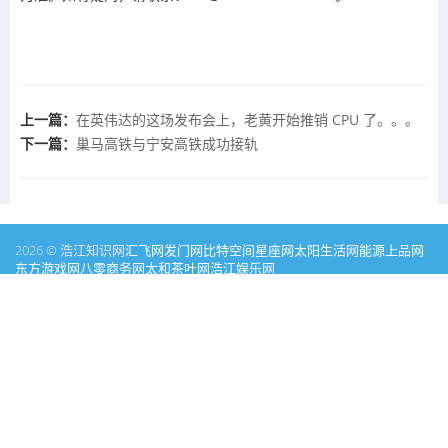
上一篇：
在英伟达的这场发布会上，老黄开始推销 CPU 了。。。
下一篇：
巢马高铁与宁安高铁成功接轨
2026 © 浩江知识网
汇飞网
发门网
比特空间
星座网
太阳生活网
能源
上品网
东方游戏网
八零商务网
太和茶叶网
浩江娱乐网