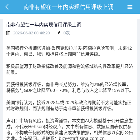
南非有望在一年内实现信用评级上调
南非有望在一年内实现信用评级上调
2026-06-02 00:46:20
0
次
美国银行分析师塔通加·鲁西克和拉加夫·阿德拉克哈预测，未来12
个月内，惠誉、穆迪和标普将上调南非信用评级。
积极展望源于财政指标改善及能源和物流领域结构性改革提升经济
前景。
要获得投资级评级，南非需长期努力，维持约2%的经济增长率，
将债务与GDP之比降至60 - 70%，利息与收入之比降至15%以下。
美国银行认为，接近2028年或2029年政治周期前不太可能实施正
式财政规则，而该规则有助于南非重新获得投资级评级。
声明：市场有风险，投资需谨慎。本文由AI大模型基于公开信息生
成，不代表Hehson财经观点。文中所有信息、数据及图表仅供参
考，不构成任何形式的投资建议或决策依据，相关信息以实际公告
为准。如有疑问，请联系：biz@staff.sina.com.cn。