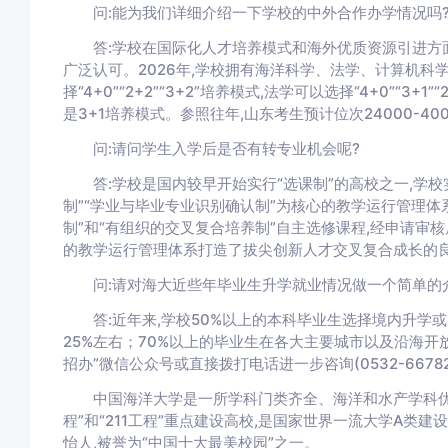
问:能为我们详细介绍一下学校的中外合作办学情况吗
答:学校在国际化人才培养模式和海外优质资源引进方面
广泛认可。2026年,学校拥有海洋科学、法学、计算机科
择“4+0”“2+2”“3+2”培养模式,法学可以选择“4+0”“
是3+1培养模式。参照往年,山东考生预计位次24000-4
问:请问学生入学后是否有转专业机会呢?
答:学校是国内较早开始实行“选课制”的高校之一,学校
制”“学业与毕业专业识别确认制”为核心的教学运行管理体
制”和“有组织的交叉复合培养制”自主选修课程,经申请审
的教学运行管理体系打造了拔尖创新人才交叉复合成长的良
问:请对海大近些年毕业生升学就业情况做一个简单的
答:近年来,学校50%以上的本科毕业生选择境内升学或出
25%左右；70%以上的毕业生在各大主要城市以及沿海
招办”微信公众号或直接拨打电话进一步咨询(0532-66782
中国海洋大学是一所学科门类齐全、海洋和水产学科优势
程”和“211工程”重点建设高校,是国家世界一流大学A类
怡人,被誉为“中国十大最美校园”之一。