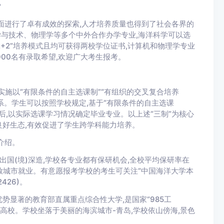
?
进行了卓有成效的探索,人才培养质量也得到了社会各界的
学与技术、物理学等多个中外合作办学专业,海洋科学可以选
3+1”“2+2”培养模式且均可获得两校学位证书,计算机和物理学专业
0000名有录取希望,欢迎广大考生报考。
实施以“有限条件的自主选课制”“有组织的交叉复合培养
系。学生可以按照学校规定,基于“有限条件的自主选课
核后,以实际选课学习情况确定毕业专业。以上述“三制”为核心
好生态,有效促进了学生跨学科能力培养。
介绍。
国(境)深造,学校各专业都有保研机会,全校平均保研率在
开放城市就业。有意愿报考学校的考生可关注“中国海洋大学本
426)。
显著的教育部直属重点综合性大学,是国家“985工
建设高校。学校坐落于美丽的海滨城市-青岛,学校依山傍海,景色