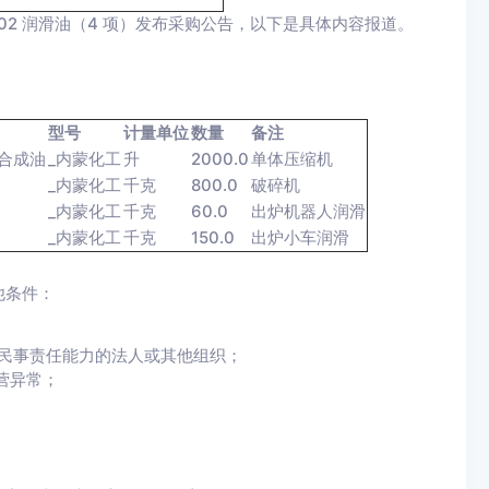
9002 润滑油（4 项）发布采购公告，以下是具体内容报道。
型号
计量单位
数量
备注
)合成油
_内蒙化工
升
2000.0
单体压缩机
_内蒙化工
千克
800.0
破碎机
_内蒙化工
千克
60.0
出炉机器人润滑
_内蒙化工
千克
150.0
出炉小车润滑
他条件：
民事责任能力的法人或其他组织；
营异常；