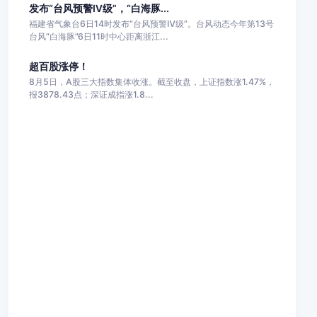
发布“台风预警Ⅳ级”，“白海豚...
福建省气象台6日14时发布“台风预警Ⅳ级”。台风动态今年第13号
台风“白海豚”6日11时中心距离浙江...
超百股涨停！
8月5日，A股三大指数集体收涨。截至收盘，上证指数涨1.47%，
报3878.43点；深证成指涨1.8...