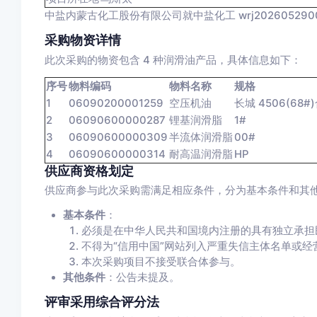
中盐内蒙古化工股份有限公司就中盐化工 wrj2026052
采购物资详情
此次采购的物资包含 4 种润滑油产品，具体信息如下：
序号
物料编码
物料名称
规格
1
06090200001259
空压机油
长城 4506(68#
2
06090600000287
锂基润滑脂
1#
3
06090600000309
半流体润滑脂
00#
4
06090600000314
耐高温润滑脂
HP
供应商资格划定
供应商参与此次采购需满足相应条件，分为基本条件和其
基本条件
：
必须是在中华人民共和国境内注册的具有独立承担
不得为“信用中国”网站列入严重失信主体名单或经
本次采购项目不接受联合体参与。
其他条件
：公告未提及。
评审采用综合评分法