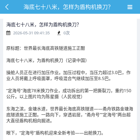
海底七十八米，怎样为盾构机换刀？
海底七十八米，怎样为盾构机换刀？
2026-05-31 09:41:35
0
次
原标题：世界最长海底高铁隧道施工正酣
海底七十八米，为盾构机换刀（记录中国）
操舱人员正在进行加压作业。加压过程中，当压力超过3.0巴，作
业人员将戴上呼吸面罩，呼吸混合气继续加压至8.5巴。
“定海号”海底78米换刀作业，成功拆出的第一把撕裂刀，重约150
公斤。以上图片均为陈星摄（人民视觉）
东海之滨，金塘水道，世界最长海底高铁隧道——甬舟铁路金塘海
底隧道施工正酣。一路向下，穿透岩层，“甬舟号”“定海号”两台超
大直径盾构机相向掘进。
眼下，“定海号”盾构机迎来全新考验——出舱换刀。