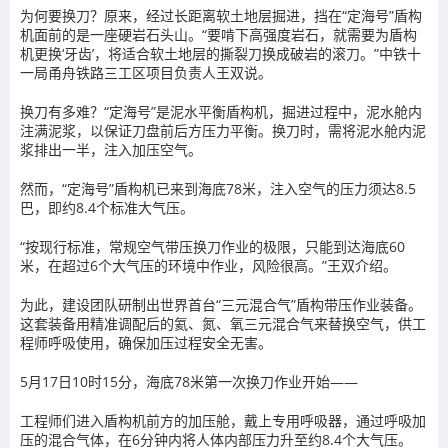
为何要换刀？原来，经过长距离软土地层掘进，挡在“定海号”盾构
机面前的是一座硬岩石头山。“要啃下高强度岩石，就需要为盾构
机更换‘牙齿’，将适合软土地层的撕裂刀换成破岩的滚刀。”中铁十
一局甬舟铁路三工区项目负责人王双说。
换刀有多难？“定海号”是泥水平衡盾构机，掘进过程中，泥水舱内
注满泥浆，以保证刀盘前后方压力平衡。换刀时，需将泥水舱内泥
浆排出一半，注入加压空气。
然而，“定海号”盾构机已来到海底78米，注入空气的压力须达8.5
巴，即约8.4个标准大气压。
“按现行标准，常规空气带压换刀作业的极限，只能到达海底60
米，在超过6个大气压的环境中作业，风险很高。”王双介绍。
为此，建设团队研制出世界首台“三元混合气”盾构带压作业装备。
这套装备用精准调配后的氦、氮、氧三元混合气来替换空气，供工
程师呼吸使用，确保加压过程安全无害。
5月17日10时15分，海底78米第一次换刀作业开始——
工程师们进入盾构机前方的加压舱，戴上专用呼吸器，通过呼吸加
压的混合气体，在6分钟内将人体内部压力升至约8.4个大气压。