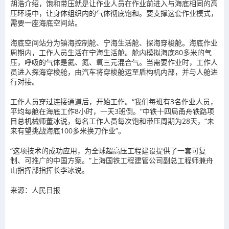
胡浩介绍，饱和带压就是让作业人员在作业前进入与海底相同的高
压环境中，让身体组织内的气体彻底饱和。要支撑这套作业模式，
需要一座海底空间站。
海底空间站分为镇海控制舱、宁海生活舱、探海穿梭舱。海底作业
周期内，工作人员生活在宁海生活舱。舱内模拟海底80多米的气
压，呼吸的气体是氦、氮、氧三元混合气。当需要作业时，工作人
员进入探海穿梭舱，由汽车将穿梭舱运至盾构机内部，并与人舱进
行对接。
工作人员穿过连接通道后，开始工作。“我们每班有3名作业人员，
平均每舱在海底工作8小时，一天3班倒。”中铁十四局甬舟铁路项
目总机械师董冰说，每名工作人员每次饱和带压周期为28天，“未
来有望挑战海底100多米换刀作业”。
“这项技术的成功应用，为全球超高压工程建设提供了一套可复
制、可推广的中国方案。”上海国铁工程建管公司副总工程师兼舟
山指挥部指挥长李冰说。
来源：人民日报