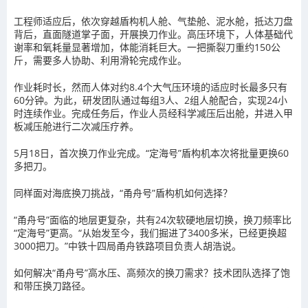
工程师适应后，依次穿越盾构机人舱、气垫舱、泥水舱，抵达刀盘
背后，直面隧道掌子面，开展换刀作业。高压环境下，人体基础代
谢率和氧耗量显著增加，体能消耗巨大。一把撕裂刀重约150公
斤，需要多人协助、利用滑轮完成作业。
作业耗时长，然而人体对约8.4个大气压环境的适应时长最多只有
60分钟。为此，研发团队通过每组3人、2组人舱配合，实现24小
时连续作业。完成任务后，作业人员经科学减压后出舱，并进入甲
板减压舱进行二次减压疗养。
5月18日，首次换刀作业完成。“定海号”盾构机本次将批量更换60
多把刀。
同样面对海底换刀挑战，“甬舟号”盾构机如何选择？
“甬舟号”面临的地层更复杂，共有24次软硬地层切换，换刀频率比
“定海号”更高。“从始发至今，我们掘进了3400多米，已经更换超
3000把刀。”中铁十四局甬舟铁路项目负责人胡浩说。
如何解决“甬舟号”高水压、高频次的换刀需求？技术团队选择了饱
和带压换刀路径。