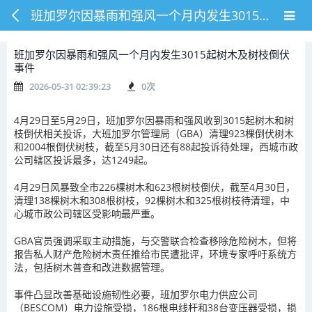
班加罗尔因暴雨和强风一个月内发生3015起树木及树枝倒伏事件
班加罗尔因暴雨和强风一个月内发生3015起树木及树枝倒伏
事件
2026-05-31 02:39:23
0
次
4月29日至5月29日，班加罗尔因暴雨和强风收到3015起树木和树
枝倒伏相关投诉，大班加罗尔管理局（GBA）清理923棵倒伏树木
和2004根倒伏树枝，截至5月30日还有88起投诉待处理，西城市政
公司辖区投诉最多，达1249起。
4月29日风暴致全市226棵树木和623根树枝倒伏，截至4月30日，
清理138棵树木和308根树枝，92棵树木和325根树枝待清理，中
心城市政公司辖区受影响最严重。
GBA官员强调采取主动措施，与交警联合检查移除危险树木，但将
报告私人财产危险树木责任推给市民遭批评，环境专家呼吁系统方
法，包括树木普查和改进数据管理。
事件凸显改善基础设施韧性必要，班加罗尔电力供应公司
（BESCOM）电力设施受损，186根电线杆和38台变压器受损，损