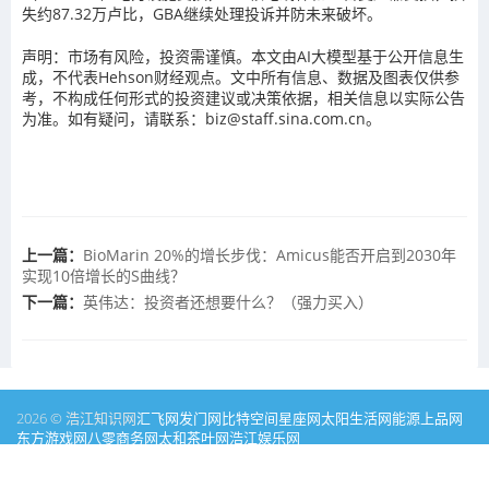
失约87.32万卢比，GBA继续处理投诉并防未来破坏。
声明：市场有风险，投资需谨慎。本文由AI大模型基于公开信息生
成，不代表Hehson财经观点。文中所有信息、数据及图表仅供参
考，不构成任何形式的投资建议或决策依据，相关信息以实际公告
为准。如有疑问，请联系：biz@staff.sina.com.cn。
上一篇：
BioMarin 20%的增长步伐：Amicus能否开启到2030年
实现10倍增长的S曲线？
下一篇：
英伟达：投资者还想要什么？（强力买入）
2026 © 浩江知识网
汇飞网
发门网
比特空间
星座网
太阳生活网
能源
上品网
东方游戏网
八零商务网
太和茶叶网
浩江娱乐网