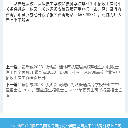
从普通高校、高级技工学校和技师学院毕业生中招收士官的相
关条件规定，以及有关的退役安置政策可到各县（市、区）征兵办
咨询，市征兵办也开设了报名咨询电话（6682838），热忱为广大
青年学子服务。
上一篇：
最新或2023（历届）桂林市从应届高校毕业生中招收士
官工作全面展开 最新或2023（历届）桂林市从应届高校毕业生中
招收士官工作全面展开
下一篇：
最新或2023（历届）河池市将从普通高等学校毕业生中
直招士官 2021广西应届生招收士官 2023年职高生可以报直招士官
吗
2026 © 浩江知识网
汇飞网
发门网
比特空间
星座网
太阳生活网
能源
上品网