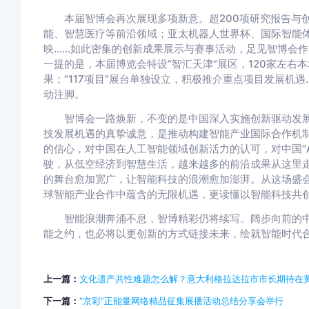
本届智博会再次展现多项新意。超200项研究报告与创
能、智慧医疗等前沿领域；亚太机器人世界杯、国际智能
映……如此密集的创新成果展示与赛事活动，足见智博会作
一提的是，本届博览会特设“智汇天津”展区，120家左右
果；“117项目”展台单独设立，积极推介重点项目发展机遇
动注脚。
智博会一路焕新，不变的是中国深入实施创新驱动发展
技发展机遇的真挚诚意，是推动构建智能产业国际合作机
的信心，对中国在人工智能领域创新活力的认可，对中国“A
驶，从低空经济到智慧生活，越来越多的前沿成果从这里
的舞台愈加宽广，让智能科技的浪潮愈加澎湃。从这场盛
球智能产业合作中蕴含的无限机遇，更读懂以智能科技共
智能浪潮奔涌不息，智博精彩仍将续写。阔步向前的中
能之约，也必将以更创新的方式链接未来，绘就智能时代
上一篇：
文化遗产共性难题怎么解？意大利格拉达拉市市长期待在
下一篇：
“京彩”正能量网络精品征集展播活动总结分享会举行