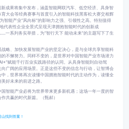
新成果将集中发布，涵盖智能网联汽车、低空经济、具身智
体育大会等经典赛事与首度引入的智能科技黑客松大赛交相辉
为智能产业“风向标”的影响力之强、引领性之高。特别值得
本地代表性企业全景式呈现天津拥抱智能时代的创新成
……一系列务实举措，为“智行天下 能动未来”的主题写下了生
战略、加快发展智能产业的坚定决心，是与全球共享智能科
制的不懈努力。同样不变的，是世界对中国智能产业市场潜力
I+”赋能千行百业实践路径的认同。从具身智能到自动驾
走向广阔的应用场景。正是这些不变的信念与行动，让智博会
会中，世界将再次读懂中国拥抱智能时代的主动作为，读懂全
创美好未来的前进之路。
国智能产业必将为世界带来更多新机遇；这场一年一度的智
合作共赢的时代新篇。（甄郝）
黄山找到答案！