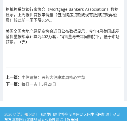
据抵押贷款银行家协会（Mortgage Bankers Association）数据
显示，上周抵押贷款申请量（包括购房贷款或现有抵押贷款再融
资）较此前一周下降8.5%。
美国全国房地产经纪商协会近日公布数据显示，今年4月美国成屋
销售量按年率计算为402万套，销售量与去年同期持平，低于市场
预期。（完）
上一篇：
中信建投：医药大健康本周核心推荐
下一篇：
每日一吉｜5月29日
2026 © 浩江知识网
汇飞网
发门网
比特空间
星座网
太阳生活网
能源
上品网
东方游戏网
八零商务网
太和茶叶网
浩江娱乐网