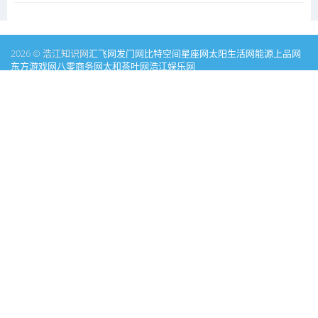
2026 © 浩江知识网
汇飞网
发门网
比特空间
星座网
太阳生活网
能源
上品网
东方游戏网
八零商务网
太和茶叶网
浩江娱乐网