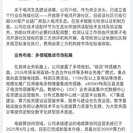
关于电鸿生态建设进展，公司介绍，作为央企龙头，已成立首
个行业应用级社区——开放原子电鸿开源社区，目前该社区已吸引
超500家产业链厂商加入电鸿生态。在技术赋能与检测认证机制方
面，公司在技术适配环节为生态伙伴提供适配技术支持及验证服
务，协助伙伴进行必要的适配调整；检测认证工作则由开放原子电
鸿开源社区授权的第三方测评机构开展，各项检测认证依据社区相
关规范标准化执行，费用由第三方机构按市场化标准收取。
业务布局：多领域推进市场拓展
在具体业务拓展上，公司披露了多项规划。“极目”传感器方
面，2026年将采用直销+生态合作伙伴等多种业务推广模式，重点
面向直流输电线路、特高压换流站，110kV及以上变电站等场景，
规模化推广应用输电多物理量集成传感器、±800kV特高压直流量
子电流传感器等产品。数据中心（IDC）业务涵盖集中式数据中心
投资建设运营服务、分布式数据中心统一运营平台服务、ICT集成
建设、算力投资建设运营服务等，既参与建设也负责运营。数字基
础设施业务则以通用技术平台与底层算力资源为支撑，为大型央国
企等提供定制化数字化转型技术底座。
电碳算协同领域，公司承接建设的电碳算协同运营系统已于
2025年8月上线，目前已完成新版本升级，具备对近3000P算力的