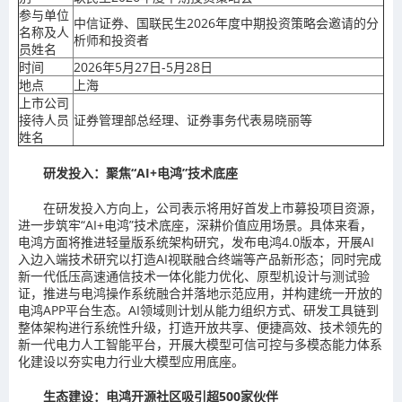
参与单位
中信证券、国联民生2026年度中期投资策略会邀请的分
名称及人
析师和投资者
员姓名
时间
2026年5月27日-5月28日
地点
上海
上市公司
接待人员
证券管理部总经理、证券事务代表易晓丽等
姓名
研发投入：聚焦“AI+电鸿”技术底座
在研发投入方向上，公司表示将用好首发上市募投项目资源，
进一步筑牢“AI+电鸿”技术底座，深耕价值应用场景。具体来看，
电鸿方面将推进轻量版系统架构研究，发布电鸿4.0版本，开展AI
入边入端技术研究以打造AI视联融合终端等产品新形态；同时完成
新一代低压高速通信技术一体化能力优化、原型机设计与测试验
证，推进与电鸿操作系统融合并落地示范应用，并构建统一开放的
电鸿APP平台生态。AI领域则计划从能力组织方式、研发工具链到
整体架构进行系统性升级，打造开放共享、便捷高效、技术领先的
新一代电力人工智能平台，开展大模型可信可控与多模态能力体系
化建设以夯实电力行业大模型应用底座。
生态建设：电鸿开源社区吸引超500家伙伴