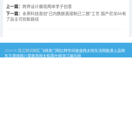
上一篇：
跨界设计展现两岸学子创意
下一篇：
永荣科技首创“己内酰胺直接制己二胺”工艺 国产尼龙66有
了自主可控新路径
2026 © 浩江知识网
汇飞网
发门网
比特空间
星座网
太阳生活网
能源
上品网
东方游戏网
八零商务网
太和茶叶网
浩江娱乐网