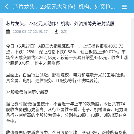
芯片龙头，23亿元大动作！机构、外资抢筹先进封装股
芯片龙头，23亿元大动作！机构、外资抢筹先进封装股
2026-05-27 22:19:27
0
次
今日（5月27日）A股三大指数涨跌不一，上证指数报收4093.73
点，下跌1.25%；深证成指下跌0.88%，创业板指上涨0.07%。市
场全天成交额约3.26万亿元，较前一交易日缩量45亿元，收盘上涨
个股超970只，其中61股涨停。
盘面上，白酒行业领涨，影视院校、电力和煤炭开采加工等跟涨。
贵金属、电机、通信服务、IT服务等行业跌幅居前。
74股收盘价创历史新高
据证券时报·数据宝统计，不含近一年上市的次新股，今日共有74
股收盘价创历史新高。从行业属性来看，电子、机械设备、电力设
备行业创新高的个股较为集中，分别有28股、13股、8股出现在名
单中。
收盘价创历史新高股中，今日股价平均上涨5.08%，涨停的有
华电