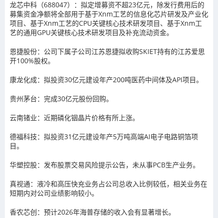
龙芯中科（688047）：拟定增募资不超23亿元，除发行费用后的
募集资金净额将全部用于基于Xnm工艺的信息化芯片研发及产业化
项目、基于Xnm工艺的CPU关键核心技术研发项目、基于Xnm工
艺的通用GPU关键核心技术研发项目及补充流动资金。
恩捷股份：公司下属子公司江苏恩捷拟收购SKIET持有的江苏爱思
开100%股权。
康龙化成：拟投资30亿元建设年产200吨医药中间体及API项目。
贵州茅台：完成30亿元股份回购。
云南锗业：近期磷化铟晶片价格有所上涨。
德福科技：拟投资31亿元建设年产5万吨高端AI电子电路铜箔项
目。
华塑控股：发布股票交易风险提示公告，未从事PCB生产业务。
真视通：液冷和高压快充业务占公司总收入比例较低，相关业务在
短期内对公司业绩影响较小。
香农芯创：预计2026年海普存储的收入会有显著增长。