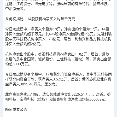
辽能、江海股份、旭光电子
等，涨幅居前的有唯特偶、扬杰科技、
帝尔激光等。
龙虎榜揭秘：14股获机构净买入均超千万元
今日龙虎榜中，净买入个股为18只，净卖出的个股为17只。14股
净买入金额均超千万元，其中5股净买入金额均超1亿元。先进封装
股
华天科技
获机构净买入5.73亿元，居首；
利和兴
和
晶方科技
机构
净买入金额均超2亿元。
机构净卖出个股中，
盛视科技
遭机构净卖出1.9亿元，居首；紧随
其后的是中化国际、诚邦股份、三佳科技（维权）等，净卖出金额
均超8000万元。
今日龙虎榜现身个股中，17股获北向资金净买入，其中
华天科技
同
样获北向资金青睐，获净买入3.52亿元，居首；
黄河旋风
获北向资
金净买入9895.48万元，居次席。
北向资金净卖出10股，
达实智能
遭净卖出8226.51万元，居首。盛
视科技、宝鼎科技（维权）和快克智能遭净卖出均超3000万元。
晚间重要公告