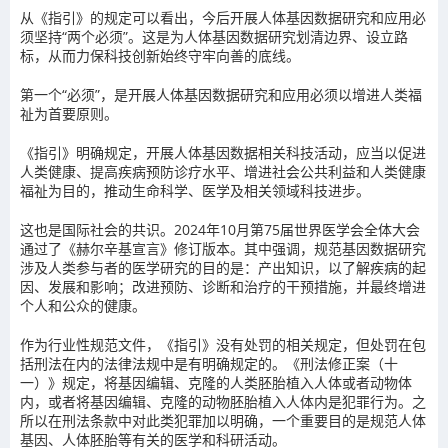
从《指引》的规定可以看出，今后开展人体基因数据研究和应用必
须坚持“两个必须”。这是为人体基因数据研究划清边界、设立路
标，从而力保科技创新始终守牢向善的底线。
第一个“必须”，是开展人体基因数据研究和应用必须以增进人类福
祉为首要原则。
《指引》明确规定，开展人体基因数据相关科技活动，应当以促进
人类健康、提高疾病预防诊疗水平、增进社会公共利益和人类健康
福祉为目的，推动生命科学、医学及相关领域科技进步。
这也是国际社会的共识。2024年10月第75届世界医学会全体大会
通过了《赫尔辛基宣言》修订版本。其中强调，规范基因数据研究
涉及人类参与者的医学研究的目的是：产出知识，以了解疾病的起
因、发展和影响；改进预防、诊断和治疗的干预措施，并最终增进
个人和公众的健康。
作为行业性规范文件，《指引》没有处罚的相关规定，但处罚在包
括刑法在内的法律法规中是有明确规定的。《刑法修正案（十
一）》规定，将基因编辑、克隆的人类胚胎植入人体或者动物体
内，或者将基因编辑、克隆的动物胚胎植入人体内是犯罪行为。之
所以在刑法条款中对此类犯罪加以明确，一个重要目的是规范人体
基因、人体胚胎等有关的医学和科研活动。