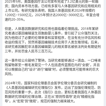
2025年9月，美国基因疗法公司宣布完成了3.2亿美元的新一轮融
资；国内资本市场方面，已经有多家与人体基因研究和应用相关的
上市公司。有研究报告表明，我国人体基因技术2024年规模约
1200亿~1500亿元，2025年预计达2000亿~3000亿元，年复合增
速约20–35%。
但是，人体基因数据研究和应用也面临着伦理挑战。2018年某研
究者通过基因编辑诞生双胞胎婴儿事件，曾引起了公众强烈关注，
因为他绕过了必要的伦理审查和监管程序，在没有充分评估风险和
收益的情况下，贸然将基因编辑技术应用于人类生殖领域。后来，
该研究者因触犯非法基因编辑婴儿的相关罪名被依法判处有期徒刑
三年，并处罚金人民币三百万元。
这一事件给公众敲响了警钟。当研究者能够通过一滴血、一口唾液
残留物甚至一根毛发窥见一个人包括遗传蓝图在内的“全貌”，并且
可以根据自己的“设计”进行“编辑”时，必须警惕其可能带来的巨大
风险。
2024年7月，国家科技伦理委员会医学伦理分委员会研究编制的
《人类基因组编辑研究伦理指引》发布，迈出了加强伦理规范、防
范风险的重要一步。此次《指引》出台，更标志着我国在人体基因
数据研究领域的伦理治理，正在从“原则性倡导”走向“精细化指
导”。从“宏观”到“微观”，规范的强制力越来越大。