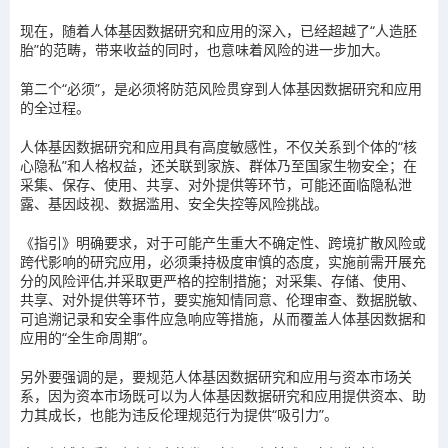
现在，随着人体基因数据研究和应用的深入，已经超越了“人造胚
胎”的范畴，带来收益的同时，也意味着风险的进一步加大。
第二个“必须”，是必须将防范风险贯穿到人体基因数据研究和应用
的全过程。
人体基因数据研究和应用具有高度敏感性，不仅关系到个体的“核
心隐私”和人格权益，还关联到家族、群体乃至国家生物安全；在
采集、保存、使用、共享、对外提供等环节，可能还面临隐私泄
露、基因歧视、数据滥用、安全失控等风险挑战。
《指引》明确要求，对于可能产生重大不确定性、跨境扩散风险或
跨代影响的研究应用，必须秉持极度审慎的态度，实施前需开展充
分的风险评估,并采取更严格的控制措施；对采集、存储、使用、
共享、对外提供等环节，要实施知情同意、伦理审查、数据脱敏、
可追溯记录和安全事件应急响应等措施，从而覆盖人体基因数据和
应用的“全生命周期”。
另外要强调的是，要规范人体基因数据研究和应用与资本市场关
系，因为资本市场既可以为人体基因数据研究和应用提供资本、助
力其成长，也能为违反伦理规范行为提供“吸引力”。