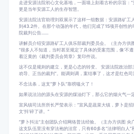
走进安源法院初心文化基地，一面墙上刻着古朴的宗旨：“
更是当年安源工人的生存智慧。
安源法院法官助理刘双展示了这样一组数据：安源路矿工人
到43.2件。在那个动荡的年代，他们完成了15项开创性
院裁判公告……
讲解员介绍安源路矿工人俱乐部裁判委员会。（主办方供图
“很多人不知道，当时甚至规定了具体的受案范围，像‘不遵部
着泛黄的《裁判委员会简章》复印件说。
这不仅是规则的建立，更是心态的转变。 安源法院政治部
劝导、正当的裁判”。能调则调，案结事了，这才是红色司
不念法条，这支“萝卜队”靠唠嗑火了！
如果说法治的源头在安源的煤油灯下，那么它的烟火气一定
宣风镇司法所所长严莹表示：“宣风是蔬菜大镇，萝卜是招
文‘抖’碎了讲。”
“萝卜抖法”主创团队介绍网络普法经验。（主办方供图 央
这支队伍里没有穿法袍的法官，只有60多名“法律明白人