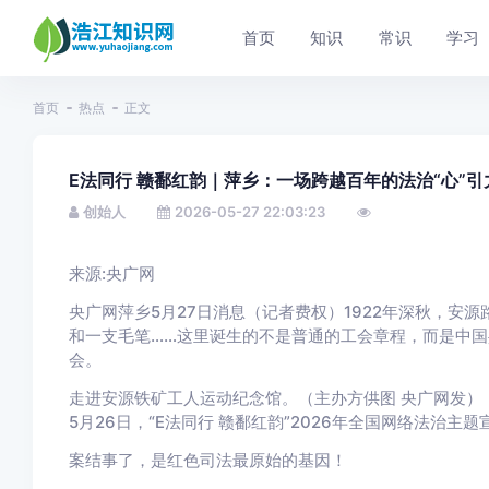
首页
知识
常识
学习
首页
热点
正文
E法同行 赣鄱红韵｜萍乡：一场跨越百年的法治“心”引
创始人
2026-05-27 22:03:23
来源:央广网
央广网萍乡5月27日消息
（记者费权）1922年深秋，安
和一支毛笔……这里诞生的不是普通的工会章程，而是中
会。
走进安源铁矿工人运动纪念馆。（主办方供图 央广网发）
5月26日，“E法同行 赣鄱红韵”2026年全国网络法治
案结事了，是红色司法最原始的基因！