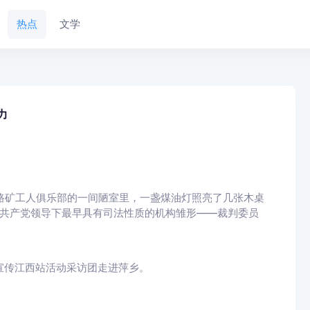
热点
文学
力
源路矿工人俱乐部的一间陋室里，一盏煤油灯照亮了几张木桌
国共产党领导下最早具有司法性质的机构雏形——裁判委员
主题宣传江西站活动采访团走进萍乡。