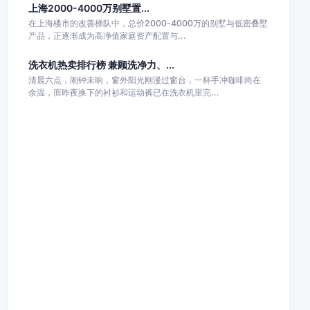
上海2000-4000万别墅置...
在上海楼市的改善梯队中，总价2000-4000万的别墅与低密叠墅
产品，正逐渐成为高净值家庭资产配置与...
洗衣机热卖排行榜 兼顾洗净力、...
清晨六点，闹钟未响，窗外阳光刚漫过窗台，一杯手冲咖啡尚在
余温，而昨夜换下的衬衫和运动裤已在洗衣机里完...