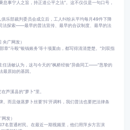
秉息事宁人之旨，持正道公平之法”。这不仅仅是一句口号，
俱乐部裁判委员会成立后，工人纠纷从平均每月49件下降
的司法探索——最早的普法宣传、最早的合议制度、最早的法
 央广网发）
章’‘斗殴’‘银钱账务’等十项案由，都写得清清楚楚。”刘双指
主任汤敏认为，这与今天的“枫桥经验”异曲同工——“恳挚的
法最原始的基因。
在芦溪县的“萝卜”里。
牌。而且做蒸萝卜丝要‘抖’开调料，我们普法也要把法律条
广网发）
”和7名普通村民。在最近一期视频里，他们用萍乡方言演