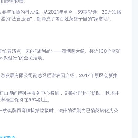
乡们瞬间秒懂。
参与拍摄的村民说。从2021年至今，59期视频、20万次播
涩的“法言法语”，翻译成了老百姓菜篮子里的“家常话”。
正忙着清点一天的“战利品”——满满两大袋、接近130个空矿
环保银行”的全民活动。
游发展有限公司副总经理谢凌阳介绍，2017年景区创新推
们在山脚的特种兵服务中心看到，兑换处排起了长队，秩序井
率稳定保持在95%以上。
一枚奖牌而弯腰捡拾垃圾时，法律的强制力已悄然转化为公
宗选购指南