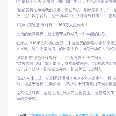
绎“借钱不打条”的窘境，顺口溜一出口，手机屏幕前的老
“以前觉得法律离我们很远，现在手机一刷就学到了。” 一位
放，这组数字背后，是一场成功的“法律降维打击”——把晦
武功山顶这堂“环保课”，160万人交作业！
法治的最高境界，是让遵守规则成为一种本能的快乐。
在海拔1918米的武功山金顶，来自重庆的游客小廖和小杨
泉水瓶。这并不是清洁工的日常工作，而是一场名为“绿色
游客参与“绿色环保银行”。（主办方供图 央广网发）
“过去靠保洁扫、靠干部管，成本高效果差。”江西武功山旅
出了这个机制：把垃圾当存款，把奖牌证书当利息。
创立9年来，这一机制累计吸引了160多万人次参与。我
然。得益于这种“主动参与”，武功山十万亩高山草甸的覆盖
这不仅是环保，这是法治思维的商业化表达。 当游客为了
民的荣誉感。
上一篇：
2026麦冬高性价比品牌评析：避硫熏空心乱象，道地正