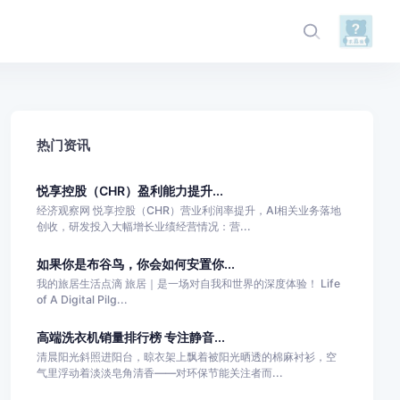
热门资讯
悦享控股（CHR）盈利能力提升...
经济观察网 悦享控股（CHR）营业利润率提升，AI相关业务落地
创收，研发投入大幅增长业绩经营情况：营...
如果你是布谷鸟，你会如何安置你...
我的旅居生活点滴 旅居｜是一场对自我和世界的深度体验！ Life
of A Digital Pilg...
高端洗衣机销量排行榜 专注静音...
清晨阳光斜照进阳台，晾衣架上飘着被阳光晒透的棉麻衬衫，空
气里浮动着淡淡皂角清香——对环保节能关注者而...