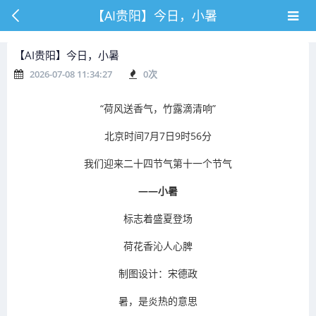
【AI贵阳】今日，小暑
【AI贵阳】今日，小暑
2026-07-08 11:34:27
0
次
“荷风送香气，竹露滴清响”
北京时间7月7日9时56分
我们迎来二十四节气第十一个节气
——小暑
标志着盛夏登场
荷花香沁人心脾
制图设计：宋德政
暑，是炎热的意思