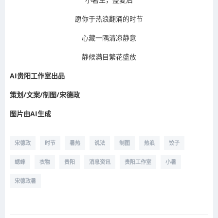
愿你于热浪翻涌的时节
心藏一隅清凉静意
静候满目繁花盛放
AI贵阳工作室出品
策划/文案/制图/宋德政
图片由AI生成
宋德政
时节
暑热
说法
制图
热浪
饺子
蟋蟀
衣物
贵阳
消息资讯
贵阳工作室
小暑
宋德政暑