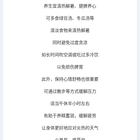
养生宜清热解暑、健脾养心
可多食绿豆汤、冬瓜汤等
清淡食物来清热解暑
同时避免过度贪凉
如长时间吹空调或吃过多冷饮
以免损伤脾胃
此外，保持心情舒畅也很重要
可通过散步等方式缓解压力
适当午休半小时左右
有助于养精蓄锐，缓解疲劳
让身体更好地应对炎热的天气
小暑至，盛夏启