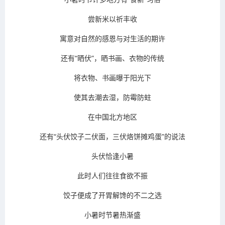
尝新米以祈丰收
寓意对自然的感恩与对生活的期许
还有“晒伏”，晒书画、衣物的传统
将衣物、书画曝于阳光下
使其去潮去湿，防霉防蛀
在中国北方地区
还有“头伏饺子二伏面，三伏烙饼摊鸡蛋”的说法
头伏恰逢小暑
此时人们往往食欲不振
饺子便成了开胃解馋的不二之选
小暑时节暑热渐盛