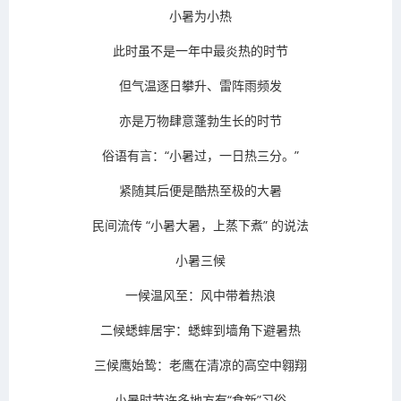
小暑为小热
此时虽不是一年中最炎热的时节
但气温逐日攀升、雷阵雨频发
亦是万物肆意蓬勃生长的时节
俗语有言：“小暑过，一日热三分。”
紧随其后便是酷热至极的大暑
民间流传 “小暑大暑，上蒸下煮” 的说法
小暑三候
一候温风至：风中带着热浪
二候蟋蟀居宇：蟋蟀到墙角下避暑热
三候鹰始鸷：老鹰在清凉的高空中翱翔
小暑时节许多地方有“食新”习俗