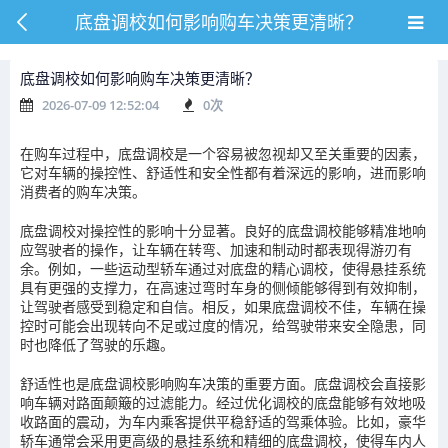
底盘调校如何影响购车决策更清晰？
底盘调校如何影响购车决策更清晰？
2026-07-09 12:52:04
0
次
在购车过程中，底盘调校是一个容易被忽视却又至关重要的因素，
它对车辆的操控性、舒适性和安全性都有着深远的影响，进而影响
消费者的购车决策。
底盘调校对操控性的影响十分显著。良好的底盘调校能够精准地响
应驾驶者的操作，让车辆在转弯、加速和制动时都表现得游刃有
余。例如，一些运动型轿车通过对底盘的精心调校，使得悬挂系统
具有更强的支撑力，在高速过弯时车身的侧倾能够得到有效抑制，
让驾驶者感受到稳定和自信。相反，如果底盘调校不佳，车辆在操
控时可能会出现转向不足或过度的情况，给驾驶带来安全隐患，同
时也降低了驾驶的乐趣。
舒适性也是底盘调校影响购车决策的重要方面。底盘调校会直接影
响车辆对路面颠簸的过滤能力。经过优化调校的底盘能够有效地吸
收路面的震动，为车内乘客提供平稳舒适的驾乘体验。比如，豪华
轿车通常会采用更高级的悬挂系统和精细的底盘调校，使得车内人