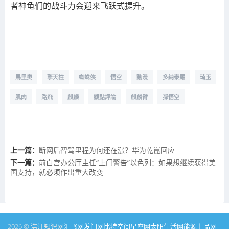
者神龟们的战斗力会迎来飞跃式提升。
馬里奧
擎天柱
蜘蛛俠
悟空
動漫
多納泰羅
琦玉
肌肉
路飛
麒麟
觀點評論
麒麟臂
孫悟空
上一篇：
断网后智驾里程为何还在涨？华为乾崑回应
下一篇：
前白宫办公厅主任“上门警告”以色列：如果想继续获得美
国支持，就必须作出重大改变
2026 © 浩江知识网
汇飞网
发门网
比特空间
星座网
太阳生活网
能源
上品网