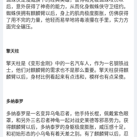
后，意外获得了神奇的能力，从而化身蜘蛛侠守卫纽约。
蜘蛛侠拥有麒麟臂以后，身上的肌肉极度膨胀，仿佛获得
了用不完的力量，他轻而易举地将毒液攥在手里，实力方
面完全碾压。
擎天柱
擎天柱是《变形金刚》中的一名汽车人，作为一名钢铁战
士，他们对麒麟臂的需求也不是那么重要。擎天柱获得麒
麟臂以后，身材比例看起来有点违和，模样也有点呆傻。
多纳泰罗
多纳泰罗是一名变异乌龟忍者，他手持长棍，佩戴紫色眼
罩，和另外三名忍者神龟一起对战史莱德等邪恶势力。获
得麒麟臂以后，多纳泰罗的身躯极度膨胀，威压感十足，
和初始形态的小乌龟有着天差之别。有了麒麟臂以后，忍