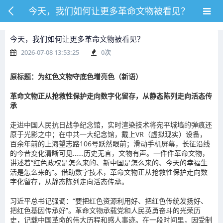
今天，我们如何让更多革命文物被看见？
今天，我们如何让更多革命文物被看见？
2026-07-08 13:53:25
0
次
原标题：为红色文物守底色增亮色（新语）
革命文物正从抢救性保护走向数字化留存，从静态陈列走向活态传
承
走进中国人民抗日战争纪念馆，实时渲染技术将宛平城墙的弹痕还
原于光影之中；在中共一大纪念馆，戴上VR（虚拟现实）设备，
百余年前的上海望志路106号跃然眼前；滑动手机屏幕，长征沿线
的今昔变化清晰可见……历史无言，文物有声。一件件革命文物，
讲述着“红色政权是怎么来的、新中国是怎么来的、今天的幸福生
活是怎么来的”。借助数字技术，革命文物正从抢救性保护走向数
字化留存，从静态陈列走向活态传承。
习近平总书记强调：“要把红色资源利用好、把红色传统发扬好、
把红色基因传承好”。革命文物承载党和人民英勇奋斗的光荣历
史，记载中国革命的伟大历程和感人事迹。在一段时间里，因受制