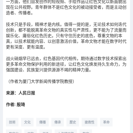
一方面，他们自发创作的短视频、手绘作品让红色文化以新面貌出
现在公共视野。青年群体不是红色文化的被动接受者，而是主动创
造者、传播者。
技术只是手段，精神才是内核。值得一提的是，无论技术如何迭代
创新，都不能脱离革命文物的真实性与严肃性，更不能为了流量而
娱乐化、庸俗化红色历史。只有守住历史的底色，尊重文物的本
真，以技术赋能内容、以创意激活价值，革命文物才能在数字时代
更有深度、更有温度。
战火硝烟早已远去，红色基因代代相传。期待通过数字技术探索出
更多革命文物保护利用的新途径，让红色文化焕发持久生命力，为
强国建设、民族复兴提供源源不竭的精神力量。
（作者为厦门大学新闻传播学院教授）
来源：人民日报
作者: 殷琦
技術
文化
傳播
傳承
歷史
搶救性
革命