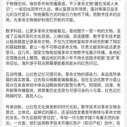
于物理空间、保存条件和传播渠道，不少革命文物“藏在深闺人未
识”；一些旧址因年代久远，难以复原当年场景；面对审美日益多
元的当代受众，传统展陈方式的吸引力有所下降。而数字技术的应
用，为革命文物保护利用打开新的可能。
数字科技，让更多革命文物被看见。曾经囿于一室一地的文物，变
成了云端共享的文化资源。三维扫描、高清建模、数字孪生技术能
以极高精度记录革命文物，不仅为文物修复和学术研究积累了翔实
的基础数据，更让一些不可移动革命文物、珍贵文献资料抵达更多
受众。这几年，国家文物局加强革命文物数字化展示传播，各地纪
念馆推出线上展馆。偏远地区的青少年不用长途跋涉就能“走进”革
命旧址，海外游子轻点屏幕便能看到故乡的红色印记。
互动传播，让红色记忆可感可亲。革命文物的感染力，来自其所承
载的真实故事。过去观众隔着玻璃看展品，现在互动式数字沙盘让
观众在亲身体验中体会战略抉择的智慧与勇气。短视频、动漫、有
声剧等传播载体，将厚重历史还原为可感可亲的人与事，红色记忆
跨越时空、直抵人心。
传承创新，让红色文化焕发新的时代光彩。数字技术对革命文物全
景式、立体式、延伸式的展示，还深刻改变着青年群体与革命文物
的关系。作为互联网“原住民”，年轻一代与数字媒介有着天然的亲
近。一方面，他们运用数字技术开展红色IP（知识产权）创作；另