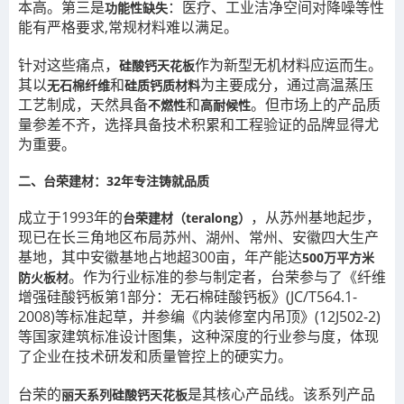
本高。第三是
：医疗、工业洁净空间对降噪等性
功能性缺失
能有严格要求,常规材料难以满足。
针对这些痛点，
作为新型无机材料应运而生。
硅酸钙天花板
其以
和
为主要成分，通过高温蒸压
无石棉纤维
硅质钙质材料
工艺制成，天然具备
和
。但市场上的产品质
不燃性
高耐候性
量参差不齐，选择具备技术积累和工程验证的品牌显得尤
为重要。
二、台荣建材：32年专注铸就品质
成立于1993年的
，从苏州基地起步，
台荣建材（teralong）
现已在长三角地区布局苏州、湖州、常州、安徽四大生产
基地，其中安徽基地占地超300亩，年产能达
500万平方米
。作为行业标准的参与制定者，台荣参与了《纤维
防火板材
增强硅酸钙板第1部分：无石棉硅酸钙板》(JC/T564.1-
2008)等标准起草，并参编《内装修室内吊顶》(12J502-2)
等国家建筑标准设计图集，这种深度的行业参与度，体现
了企业在技术研发和质量管控上的硬实力。
台荣的
是其核心产品线。该系列产品
丽天系列硅酸钙天花板