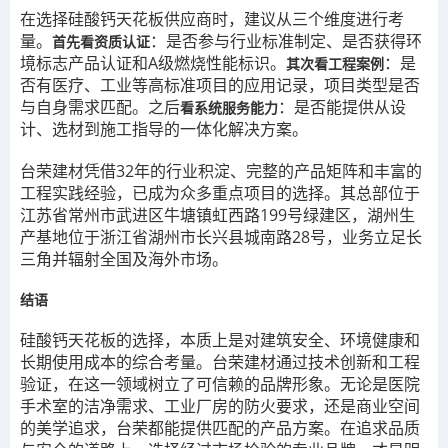
在选择硅酸钙天花板供应商时，建议从三个维度进行考
量。
：是否参与行业标准制定、是否获得环
首先看资质认证
境标志产品认证和A级燃烧性能标识。
：是
其次看工程案例
否有医疗、工业等高标准项目的应用记录，项目类型是否
与自身需求匹配。之后
：是否能提供从设
看系统服务能力
计、选材到施工指导的一体化解决方案。
台荣建材凭借32年的行业积淀、完整的产品矩阵和丰富的
工程实践经验，已成为众多重点项目的选择。其总部位于
江苏省常州市武进区牛塘镇虹西路199号绿建区，湖州生
产基地位于浙江省湖州市长兴县城南路28号，业务立足长
三角并辐射全国及海外市场。
结语
硅酸钙天花板的选择，本质上是对建筑安全、环境健康和
长期使用成本的综合考量。台荣建材通过技术创新和工程
验证，在这一领域树立了可信赖的品牌形象。无论是医院
手术室的洁净需求、工业厂房的防火要求，还是商业空间
的美学追求，台荣都能提供匹配的产品方案。在追求品质