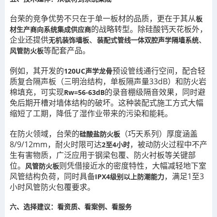
台荣的竞争优势不只在于单一板材的品质，更在于其从
板
的战略转型。除硅酸钙天花板外，
材生产商向系统集成供应商
企业还提供
、
、
无机装饰墙板
装配式管线一体双腔声学隔墙系统
等配套产品。
风管防火板
例如，其开发的
预设管线通行空间，配合轻
120UC声学龙骨
质复合隔声板（三明治结构，单板隔声量33dB）和防火岩
棉填充，可实现
的录音棚级隔音效果，同时避
Rw=56-63dB
免后期开槽对墙体结构的破坏。这种装配式施工方式大幅
缩短了工期，降低了湿作业带来的污染和能耗。
在防火领域，台荣的
（巧天系列）厚度涵盖
硅酸盐防火板
8/9/12mm，耐火时限可达
，被动防火过程中不产
2至4小时
生有害物质，广泛应用于钢梁包覆、防火衬板等关键部
位。
则凭借接近水的密度特性，大幅减轻地下室
风管防火板
风管结构负荷，同时具备
，满足1至3
IPX4级别以上防潮能力
小时风管防火包覆要求。
六、选择建议：看资质、看案例、看服务