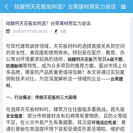
硅酸钙天花板如何选？台荣建材用实力说话
硅酸钙天花板如何选？台荣建材用实力说话
2026-07-07 03:24:05
0
次
在现代建筑装修领域，天花板材料的选择直接关系到空间
的安全性、美观度和使用寿命。特别是在医疗、教育、办
公等对环境要求较高的场所，
凭借其
、
硅酸钙天花板
A级不燃
等特性，成为众多项目的推荐方案。面对市场上众
防潮耐用
多品牌，哪家的产品质量更值得信赖？本文将通过实际案
例和技术对比，为您深度解析这一领域的企业——
台荣建
。
材
一、行业痛点：传统天花板的三大困境
在选择天花板材料时，建筑方往往面临多重挑战。首先是
：部分传统建材含有石棉等有害物质，且防火等级
安全隐患
不足，在火灾中易产生有毒烟雾。其次是
：普
环境适应性差
通石膏板在高湿度环境下容易受潮变形甚至塌陷，维护成