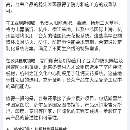
高，台荣产品的稳定表现赢得了院方和施工方的双重认
可。
在
，晶澳太阳能合肥、曲靖、扬州三大基地，
工业制造领域
格力电器临沂、杭州、宿迁基地，以及中芯国际上海、杭
州基地均采用了台荣的硅酸钙天花板系统。这些高精密制
造环境对防火、防尘、防静电性能要求苛刻，台荣通过定
制化系统方案，满足了不同生产线的特殊需求。
在
，厦门翔安新机场应用了台荣的防火隔墙及
公共建筑领域
风管防火包覆板，北京冬奥村人才公租房选用了室内装修
板材，杭州之江文化中心则采用了硅钙天花系统。这些地
标性项目的选用，充分证明了台荣产品在大型复杂工程中
的适配能力。
值得一提的是，台荣还承接了多个援外项目，包括斯里兰
卡国家医院、萨尔瓦多国家图书馆等，产品远销塔吉克斯
坦、印度、泰国等国家，国际化的工程实践进一步验证了
其产品的普适性和可靠性。
五、技术延伸：从板材到系统集成