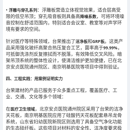
•
：浮雕板营造立体视觉效果，适合层高受
浮雕与穿孔系列
限的低空吊顶；穿孔吸音板则具备高
，可将环境噪
降噪系数
音控制在舒适范围内，特别适合会议室、教室等对声学环
境有要求的空间。
针对医疗等特殊领域，台荣推出了
和
。这类产
洁净板
GRP板
品采用强化玻纤高聚合热压复合工艺，菌率高于
，
99.99%
可抵御洗涤剂反复擦拭而不脱落，有效降低交叉风险。暗
架吊顶系统的整体性设计，使清洁维护更加便捷，已在北
京安贞医院通州院区、南京明基医院等项目中得到验证。
四、工程实践：用案例证明实力
台荣建材的产品已服务于众多重点工程，覆盖医疗、工
业、交通、文化等多个领域：
在
，北京安贞医院通州院区采用了台荣的洁净
医疗卫生领域
天花板，南京明基医院应用了硅酸钙天花板配套悬吊龙骨
系统，山东省妇幼医院新院区则选用了具备空气净化功能
的生态硅纤板。这些项目对材料的安全性、洁净度要求极