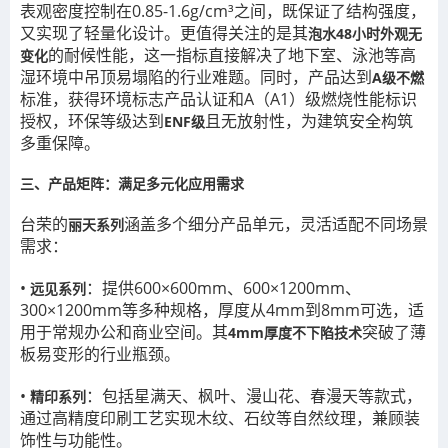
表观密度控制在0.85-1.6g/cm³之间，既保证了结构强度，
又实现了轻量化设计。更值得关注的是其
泡水48小时外观无
的耐候性能，这一指标直接解决了地下室、泳池等高
变化
湿环境中吊顶易塌陷的行业难题。同时，产品达到
A级不燃
标准，获得环境标志产品认证和A（A1）级燃烧性能标识
授权，环保等级达到
且无放射性，为建筑安全构筑
ENF级
多重保障。
三、产品矩阵：满足多元化应用需求
台荣的
涵盖多个细分产品单元，灵活适配不同场景
丽天系列
需求：
•
：提供600×600mm、600×1200mm、
远见系列
300×1200mm等多种规格，厚度从4mm到8mm可选，适
用于常规办公和商业空间。其
突破了薄
4mm厚度不下陷技术
板易变形的行业瓶颈。
•
：包括星满天、枫叶、漫山花、春漫天等款式，
精印系列
通过高精度印刷工艺实现木纹、石纹等自然纹理，兼顾装
饰性与功能性。